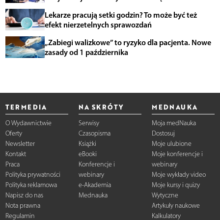
Lekarze pracują setki godzin? To może być też
efekt nierzetelnych sprawozdań
„Zabiegi walizkowe” to ryzyko dla pacjenta. Nowe
zasady od 1 października
TERMEDIA
NA SKRÓTY
MEDNAUKA
O Wydawnictwie
Serwisy
Moja medNauka
Oferty
Czasopisma
Dostosuj
Newsletter
Książki
Moje ulubione
Kontakt
eBooki
Moje konferencje i
Praca
Konferencje i
webinary
Polityka prywatności
webinary
Moje wykłady video
Polityka reklamowa
e-Akademia
Moje kursy i quizy
Napisz do nas
Mednauka
Wytyczne
Nota prawna
Artykuły naukowe
Regulamin
Kalkulatory