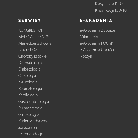
Klasyfikacja ICD-9
Klasyfikacja ICD-10
SERWISY
E-AKADEMIA
KONGRES TOP
e-Akademia Zaburzeń
MEDICAL TRENDS
Mikrobioty
Menedżer Zdrowia
e-Akademia POChP
Lekarz POZ
e-Akademia Chorób
Choroby rzadkie
Naczyń
Dermatologia
Diabetologia
Onkologia
Neurologia
Reumatologia
Kardiologia
Gastroenterologia
Pulmonologia
Ginekologia
Kurier Medyczny
Zalecenia i
rekomendacje