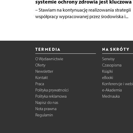
systemie ochrony zdrowia jest kluczowa
– Stawiam na kontynuację realizowania strategii
współpracy wypracowanej przez środowiska i...
TERMEDIA
NA SKRÓTY
O Wydawnictwie
Serwisy
Oferty
Czasopisma
Newsletter
Książki
Kontakt
eBooki
Praca
Konferencje i web
Polityka prywatności
e-Akademia
Polityka reklamowa
Mednauka
Napisz do nas
Nota prawna
Regulamin