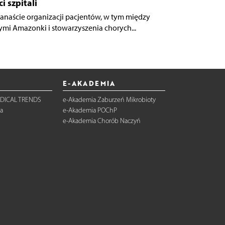
ci szpitali
kanaście organizacji pacjentów, w tym między
ymi Amazonki i stowarzyszenia chorych...
E-AKADEMIA
DICAL TRENDS
e-Akademia Zaburzeń Mikrobioty
a
e-Akademia POChP
e-Akademia Chorób Naczyń