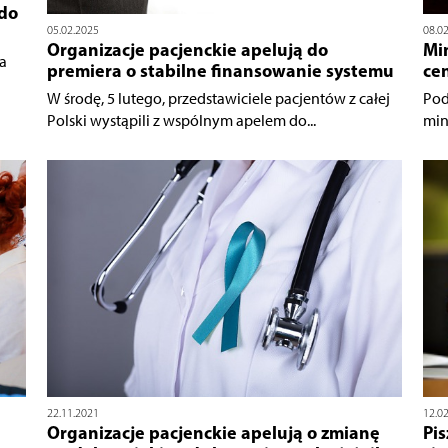
 do
05.02.2025
08.0
Organizacje pacjenckie apelują do
Min
a
premiera o stabilne finansowanie systemu
ce
W środę, 5 lutego, przedstawiciele pacjentów z całej
Pod
Polski wystąpili z wspólnym apelem do...
min
22.11.2021
12.0
Organizacje pacjenckie apelują o zmianę
Pis