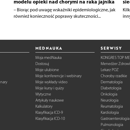
modelu opieki nad chorymi na raka jajnika
sie
– Biorąc pod uwagę wskaźniki epidemiologiczne, jak
Kil
również konieczność poprawy skuteczności...
inn
MEDNAUKA
SERWISY
Moja medNauka
KONGRES TOP ME
Dostosuj
Menedżer Zdrowi
Moje ulubione
Lekarz POZ
Moje konferencje i webinary
Choroby rzadkie
inary
Moje wykłady video
Dermatologia
Moje kursy i quizy
Diabetologia
Wytyczne
Onkologia
Artykuły naukowe
Neurologia
Kalkulatory
Reumatologia
Klasyfikacja ICD-9
Kardiologia
Klasyfikacja ICD-10
Gastroenterologia
Pulmonologia