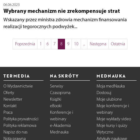
06.06.2023
Wybrany mechanizm nie zrekompensuje strat
Wskazany przez ministra zdrowia mechanizm finansowania
realizacji tegorocznych podwyżek...
Poprzednia
1
6
7
8
9
10
...
Następna
Ostatnia
TERMEDIA
NA SKRÓTY
MEDNAUKA
O Wydawnictwie
Serwisy
Moja medNauka
Oferty
Czasopisma
Dostosuj
Newsletter
Książki
Moje ulubione
Kontakt
eBooki
Moje konferencje i
Praca
Konferencje i
webinary
Polityka prywatności
webinary
Moje wykłady video
Polityka reklamowa
e-Akademia
Moje kursy i quizy
Napisz do nas
Mednauka
Wytyczne
Nota prawna
Artykuły naukowe