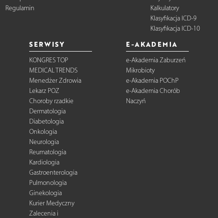
Regulamin
Kalkulatory
Klasyfikacja ICD-9
Klasyfikacja ICD-10
SERWISY
E-AKADEMIA
KONGRES TOP
e-Akademia Zaburzeń
MEDICAL TRENDS
Mikrobioty
Menedżer Zdrowia
e-Akademia POChP
Lekarz POZ
e-Akademia Chorób
Choroby rzadkie
Naczyń
Dermatologia
Diabetologia
Onkologia
Neurologia
Reumatologia
Kardiologia
Gastroenterologia
Pulmonologia
Ginekologia
Kurier Medyczny
Zalecenia i