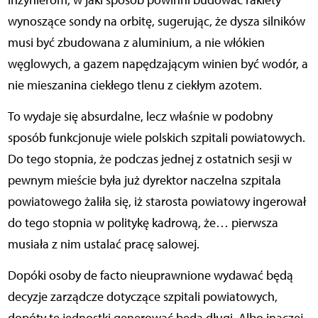
inżynierom, w jaki sposób powinni budować rakiety
wynoszące sondy na orbitę, sugerując, że dysza silników
musi być zbudowana z aluminium, a nie włókien
węglowych, a gazem napędzającym winien być wodór, a
nie mieszanina ciekłego tlenu z ciekłym azotem.
To wydaje się absurdalne, lecz właśnie w podobny
sposób funkcjonuje wiele polskich szpitali powiatowych.
Do tego stopnia, że podczas jednej z ostatnich sesji w
pewnym mieście była już dyrektor naczelna szpitala
powiatowego żaliła się, iż starosta powiatowy ingerował
do tego stopnia w politykę kadrową, że… pierwsza
musiała z nim ustalać pracę salowej.
Dopóki osoby de facto nieuprawnione wydawać będą
decyzje zarządcze dotyczące szpitali powiatowych,