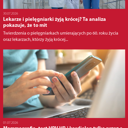
30.07.2026
Lekarze i pielęgniarki żyją krócej? Ta analiza
pokazuje, że to mit
Twierdzenia o pielęgniarkach umierających po 60. roku życia
oraz lekarzach, którzy żyją krócej...
01.07.2026