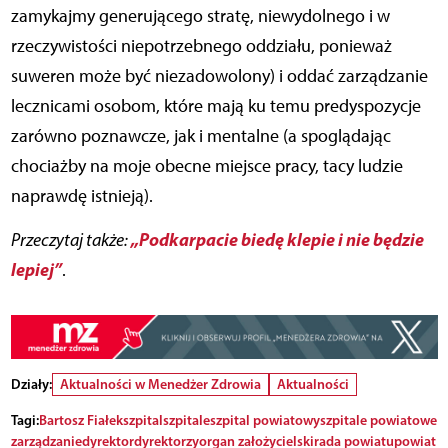
zamykajmy generującego stratę, niewydolnego i w
rzeczywistości niepotrzebnego oddziału, ponieważ
suweren może być niezadowolony) i oddać zarządzanie
lecznicami osobom, które mają ku temu predyspozycje
zarówno poznawcze, jak i mentalne (a spoglądając
chociażby na moje obecne miejsce pracy, tacy ludzie
naprawdę istnieją).
„Podkarpacie biedę klepie i nie będzie
Przeczytaj także:
lepiej”
.
Działy:
Aktualności w Menedżer Zdrowia
Aktualności
Tagi:
Bartosz Fiałek
szpital
szpitale
szpital powiatowy
szpitale powiatowe
zarządzanie
dyrektor
dyrektorzy
organ założycielski
rada powiatu
powiat