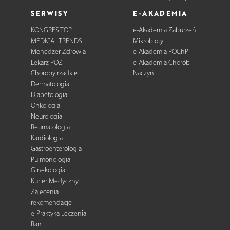
SERWISY
E-AKADEMIA
KONGRES TOP
e-Akademia Zaburzeń
MEDICAL TRENDS
Mikrobioty
Menedżer Zdrowia
e-Akademia POChP
Lekarz POZ
e-Akademia Chorób
Choroby rzadkie
Naczyń
Dermatologia
Diabetologia
Onkologia
Neurologia
Reumatologia
Kardiologia
Gastroenterologia
Pulmonologia
Ginekologia
Kurier Medyczny
Zalecenia i
rekomendacje
e-Praktyka Leczenia
Ran