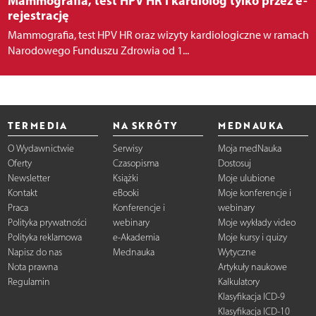
Mammografia, test HPV HR i kardiolog tylko przez e-
rejestrację
Mammografia, test HPV HR oraz wizyty kardiologiczne w ramach
Narodowego Funduszu Zdrowia od 1...
TERMEDIA
NA SKRÓTY
MEDNAUKA
O Wydawnictwie
Serwisy
Moja medNauka
Oferty
Czasopisma
Dostosuj
Newsletter
Książki
Moje ulubione
Kontakt
eBooki
Moje konferencje i
Praca
Konferencje i
webinary
Polityka prywatności
webinary
Moje wykłady video
Polityka reklamowa
e-Akademia
Moje kursy i quizy
Napisz do nas
Mednauka
Wytyczne
Nota prawna
Artykuły naukowe
Regulamin
Kalkulatory
Klasyfikacja ICD-9
Klasyfikacja ICD-10