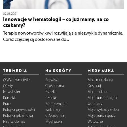
02.06.2021
Innowacje w hematologii – co już mamy, na co
czekamy?
Terapie nowotworów krwi rozwijają się niezwykle dynamicznie.
Coraz częściej są dostosowane do...
TERMEDIA
NA SKRÓTY
MEDNAUKA
O Wydawnictwie
Serwisy
Moja medNauka
Oferty
Czasopisma
Dostosuj
Newsletter
Książki
Moje ulubione
Kontakt
eBooki
Moje konferencje i
Praca
Konferencje i
webinary
Polityka prywatności
webinary
Moje wykłady video
Polityka reklamowa
e-Akademia
Moje kursy i quizy
Napisz do nas
Mednauka
Wytyczne