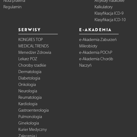
Nota prawna
Artykuły naukowe
Regulamin
Kalkulatory
Klasyfikacja ICD-9
Klasyfikacja ICD-10
SERWISY
E-AKADEMIA
KONGRES TOP
e-Akademia Zaburzeń
MEDICAL TRENDS
Mikrobioty
Menedżer Zdrowia
e-Akademia POChP
Lekarz POZ
e-Akademia Chorób
Choroby rzadkie
Naczyń
Dermatologia
Diabetologia
Onkologia
Neurologia
Reumatologia
Kardiologia
Gastroenterologia
Pulmonologia
Ginekologia
Kurier Medyczny
Zalecenia i