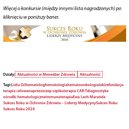
Więcej o konkursie (między innymi lista nagrodzonych) po
kliknięciu w poniższy baner.
Działy:
Aktualności w Menedżer Zdrowia
Aktualności
Tagi:
Lidia Gil
hematolog
hematologia
hematoonkologia
leki
refundacja
terapia celowana
przeszczep szpiku
terapia CAR-T
diagnostyka
ośrodki hematologiczne
immunoterapia
Ewa Lech-Marańda
Sukces Roku w Ochronie Zdrowia – Liderzy Medycyny
Sukces Roku
Sukces Roku 2024