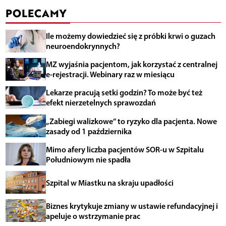
POLECAMY
Ile możemy dowiedzieć się z próbki krwi o guzach
neuroendokrynnych?
MZ wyjaśnia pacjentom, jak korzystać z centralnej
e-rejestracji. Webinary raz w miesiącu
Lekarze pracują setki godzin? To może być też
efekt nierzetelnych sprawozdań
„Zabiegi walizkowe” to ryzyko dla pacjenta. Nowe
zasady od 1 października
Mimo afery liczba pacjentów SOR-u w Szpitalu
Południowym nie spadła
Szpital w Miastku na skraju upadłości
Biznes krytykuje zmiany w ustawie refundacyjnej i
apeluje o wstrzymanie prac