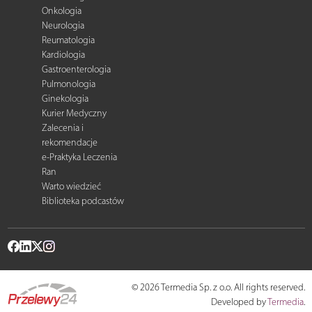
Onkologia
Neurologia
Reumatologia
Kardiologia
Gastroenterologia
Pulmonologia
Ginekologia
Kurier Medyczny
Zalecenia i
rekomendacje
e-Praktyka Leczenia
Ran
Warto wiedzieć
Biblioteka podcastów
© 2026 Termedia Sp. z o.o. All rights reserved.
Developed by
Termedia
.