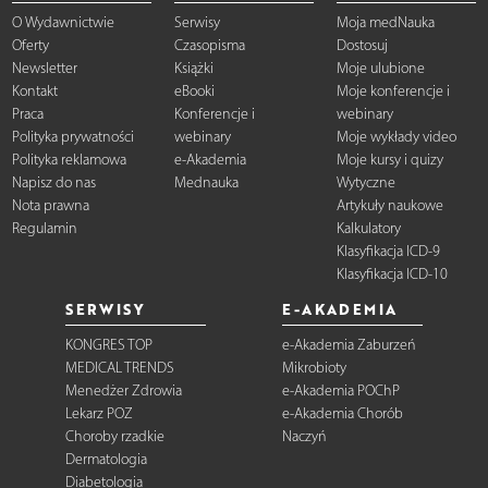
O Wydawnictwie
Serwisy
Moja medNauka
Oferty
Czasopisma
Dostosuj
Newsletter
Książki
Moje ulubione
Kontakt
eBooki
Moje konferencje i
Praca
Konferencje i
webinary
Polityka prywatności
webinary
Moje wykłady video
Polityka reklamowa
e-Akademia
Moje kursy i quizy
Napisz do nas
Mednauka
Wytyczne
Nota prawna
Artykuły naukowe
Regulamin
Kalkulatory
Klasyfikacja ICD-9
Klasyfikacja ICD-10
SERWISY
E-AKADEMIA
KONGRES TOP
e-Akademia Zaburzeń
MEDICAL TRENDS
Mikrobioty
Menedżer Zdrowia
e-Akademia POChP
Lekarz POZ
e-Akademia Chorób
Choroby rzadkie
Naczyń
Dermatologia
Diabetologia