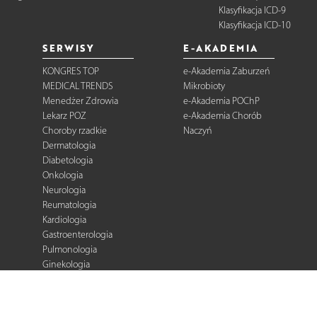
Klasyfikacja ICD-9
Klasyfikacja ICD-10
SERWISY
E-AKADEMIA
KONGRES TOP
e-Akademia Zaburzeń
MEDICAL TRENDS
Mikrobioty
Menedżer Zdrowia
e-Akademia POChP
Lekarz POZ
e-Akademia Chorób
Choroby rzadkie
Naczyń
Dermatologia
Diabetologia
Onkologia
Neurologia
Reumatologia
Kardiologia
Gastroenterologia
Pulmonologia
Ginekologia
Kurier Medyczny
Zalecenia i
rekomendacje