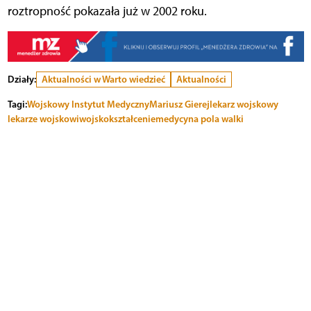
roztropność pokazała już w 2002
roku.
Działy:
Aktualności w Warto wiedzieć
Aktualności
Tagi:
Wojskowy Instytut Medyczny
Mariusz Gierej
lekarz wojskowy
lekarze wojskowi
wojsko
kształcenie
medycyna pola walki