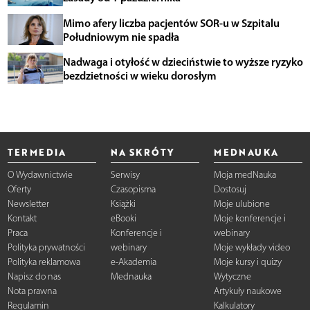
Mimo afery liczba pacjentów SOR-u w Szpitalu
Południowym nie spadła
Nadwaga i otyłość w dzieciństwie to wyższe ryzyko
bezdzietności w wieku dorosłym
TERMEDIA
NA SKRÓTY
MEDNAUKA
O Wydawnictwie
Serwisy
Moja medNauka
Oferty
Czasopisma
Dostosuj
Newsletter
Książki
Moje ulubione
Kontakt
eBooki
Moje konferencje i
Praca
Konferencje i
webinary
Polityka prywatności
webinary
Moje wykłady video
Polityka reklamowa
e-Akademia
Moje kursy i quizy
Napisz do nas
Mednauka
Wytyczne
Nota prawna
Artykuły naukowe
Regulamin
Kalkulatory