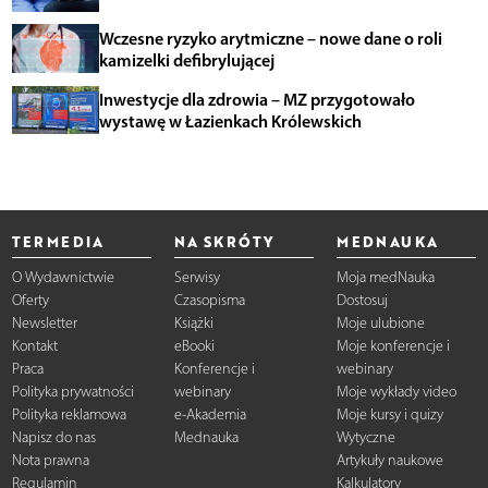
Wczesne ryzyko arytmiczne – nowe dane o roli
kamizelki defibrylującej
Inwestycje dla zdrowia – MZ przygotowało
wystawę w Łazienkach Królewskich
TERMEDIA
NA SKRÓTY
MEDNAUKA
O Wydawnictwie
Serwisy
Moja medNauka
Oferty
Czasopisma
Dostosuj
Newsletter
Książki
Moje ulubione
Kontakt
eBooki
Moje konferencje i
Praca
Konferencje i
webinary
Polityka prywatności
webinary
Moje wykłady video
Polityka reklamowa
e-Akademia
Moje kursy i quizy
Napisz do nas
Mednauka
Wytyczne
Nota prawna
Artykuły naukowe
Regulamin
Kalkulatory