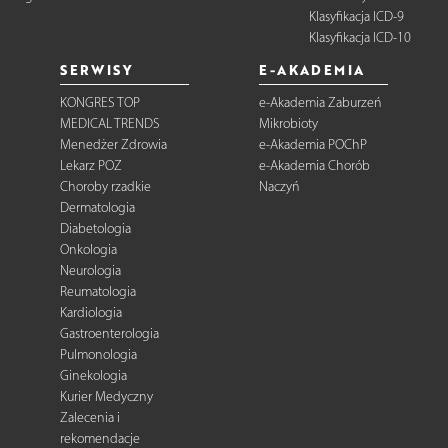
Klasyfikacja ICD-9
Klasyfikacja ICD-10
SERWISY
E-AKADEMIA
KONGRES TOP
e-Akademia Zaburzeń
MEDICAL TRENDS
Mikrobioty
Menedżer Zdrowia
e-Akademia POChP
Lekarz POZ
e-Akademia Chorób
Choroby rzadkie
Naczyń
Dermatologia
Diabetologia
Onkologia
Neurologia
Reumatologia
Kardiologia
Gastroenterologia
Pulmonologia
Ginekologia
Kurier Medyczny
Zalecenia i
rekomendacje