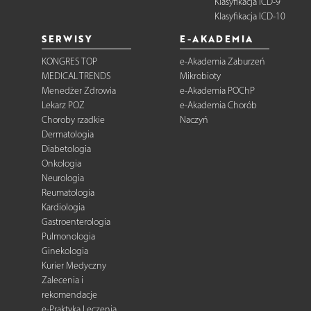
Klasyfikacja ICD-9
Klasyfikacja ICD-10
SERWISY
E-AKADEMIA
KONGRES TOP
e-Akademia Zaburzeń
MEDICAL TRENDS
Mikrobioty
Menedżer Zdrowia
e-Akademia POChP
Lekarz POZ
e-Akademia Chorób
Choroby rzadkie
Naczyń
Dermatologia
Diabetologia
Onkologia
Neurologia
Reumatologia
Kardiologia
Gastroenterologia
Pulmonologia
Ginekologia
Kurier Medyczny
Zalecenia i
rekomendacje
e-Praktyka Leczenia