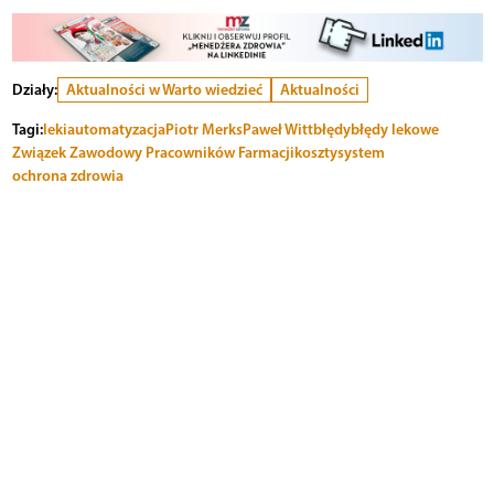
Działy:
Aktualności w Warto wiedzieć
Aktualności
Tagi:
leki
automatyzacja
Piotr Merks
Paweł Witt
błędy
błędy lekowe
Związek Zawodowy Pracowników Farmacji
koszty
system
ochrona zdrowia