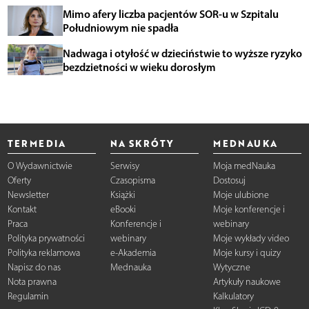
Mimo afery liczba pacjentów SOR-u w Szpitalu
Południowym nie spadła
Nadwaga i otyłość w dzieciństwie to wyższe ryzyko
bezdzietności w wieku dorosłym
TERMEDIA
NA SKRÓTY
MEDNAUKA
O Wydawnictwie
Serwisy
Moja medNauka
Oferty
Czasopisma
Dostosuj
Newsletter
Książki
Moje ulubione
Kontakt
eBooki
Moje konferencje i
Praca
Konferencje i
webinary
Polityka prywatności
webinary
Moje wykłady video
Polityka reklamowa
e-Akademia
Moje kursy i quizy
Napisz do nas
Mednauka
Wytyczne
Nota prawna
Artykuły naukowe
Regulamin
Kalkulatory