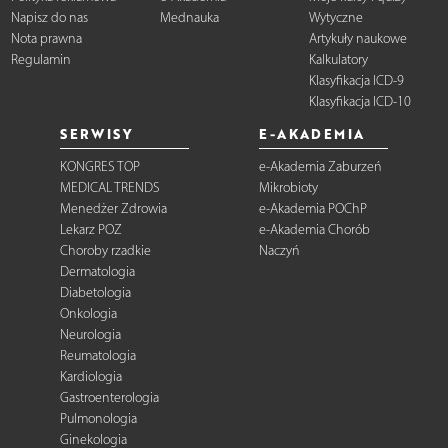
Napisz do nas
Mednauka
Wytyczne
Nota prawna
Artykuły naukowe
Regulamin
Kalkulatory
Klasyfikacja ICD-9
Klasyfikacja ICD-10
SERWISY
E-AKADEMIA
KONGRES TOP
e-Akademia Zaburzeń
MEDICAL TRENDS
Mikrobioty
Menedżer Zdrowia
e-Akademia POChP
Lekarz POZ
e-Akademia Chorób
Choroby rzadkie
Naczyń
Dermatologia
Diabetologia
Onkologia
Neurologia
Reumatologia
Kardiologia
Gastroenterologia
Pulmonologia
Ginekologia