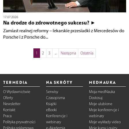
17.07.2026
Na drodze do zdrowotnego sukcesu? ►
Zamiast realnej reformy – lekarskie przesiadki z Mercedesów do
Porsche i z Porsche do...
1
2
3
...
Następna
Ostatnia
TERMEDIA
NA SKRÓTY
MEDNAUKA
O Wydawnictwie
Serwisy
Moja medNauka
Oferty
Czasopisma
Dostosuj
Newsletter
Książki
Moje ulubione
Kontakt
eBooki
Moje konferencje i
Praca
Konferencje i
webinary
Polityka prywatności
webinary
Moje wykłady video
Polityka reklamowa
e-Akademia
Moje kursy i quizy