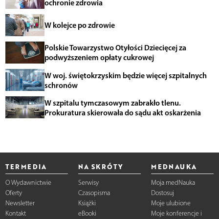
ochronie zdrowia
W kolejce po zdrowie
Polskie Towarzystwo Otyłości Dziecięcej za
podwyższeniem opłaty cukrowej
W woj. świętokrzyskim będzie więcej szpitalnych
schronów
W szpitalu tymczasowym zabrakło tlenu.
Prokuratura skierowała do sądu akt oskarżenia
TERMEDIA
NA SKRÓTY
MEDNAUKA
O Wydawnictwie
Serwisy
Moja medNauka
Oferty
Czasopisma
Dostosuj
Newsletter
Książki
Moje ulubione
Kontakt
eBooki
Moje konferencje i