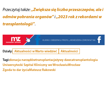
„Zwiększa się liczba przeszczepów, ale i
Przeczytaj także:
odmów pobrania organów”
„2023 rok z rekordami w
i
transplantologii”
.
Działy:
Aktualności w Warto wiedzieć
Aktualności
Tagi:
donacja narządów
transplantacje
żywy dawca
transplantologia
Uniwersytecki Szpital Kliniczny we Wrocławiu
Wrocław
Zgoda to dar życia
Mateusz Rakowski