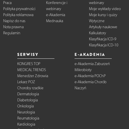
Praca
Konferencje i
webinary
Polityka prywatności
webinary
Moje wykłady video
Polityka reklamowa
e-Akademia
Moje kursy i quizy
Napisz do nas
Mednauka
Wytyczne
Nota prawna
Artykuły naukowe
Regulamin
Kalkulatory
Klasyfikacja ICD-9
Klasyfikacja ICD-10
SERWISY
E-AKADEMIA
KONGRES TOP
e-Akademia Zaburzeń
MEDICAL TRENDS
Mikrobioty
Menedżer Zdrowia
e-Akademia POChP
Lekarz POZ
e-Akademia Chorób
Choroby rzadkie
Naczyń
Dermatologia
Diabetologia
Onkologia
Neurologia
Reumatologia
Kardiologia