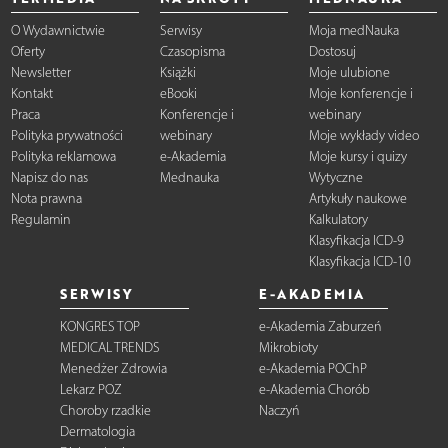
O Wydawnictwie
Serwisy
Moja medNauka
Oferty
Czasopisma
Dostosuj
Newsletter
Książki
Moje ulubione
Kontakt
eBooki
Moje konferencje i
Praca
Konferencje i
webinary
Polityka prywatności
webinary
Moje wykłady video
Polityka reklamowa
e-Akademia
Moje kursy i quizy
Napisz do nas
Mednauka
Wytyczne
Nota prawna
Artykuły naukowe
Regulamin
Kalkulatory
Klasyfikacja ICD-9
Klasyfikacja ICD-10
SERWISY
E-AKADEMIA
KONGRES TOP
e-Akademia Zaburzeń
MEDICAL TRENDS
Mikrobioty
Menedżer Zdrowia
e-Akademia POChP
Lekarz POZ
e-Akademia Chorób
Choroby rzadkie
Naczyń
Dermatologia