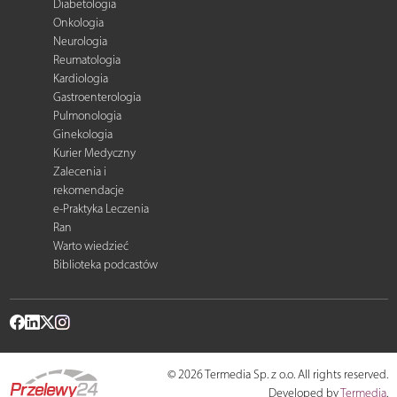
Diabetologia
Onkologia
Neurologia
Reumatologia
Kardiologia
Gastroenterologia
Pulmonologia
Ginekologia
Kurier Medyczny
Zalecenia i
rekomendacje
e-Praktyka Leczenia
Ran
Warto wiedzieć
Biblioteka podcastów
© 2026 Termedia Sp. z o.o. All rights reserved.
Developed by
Termedia
.