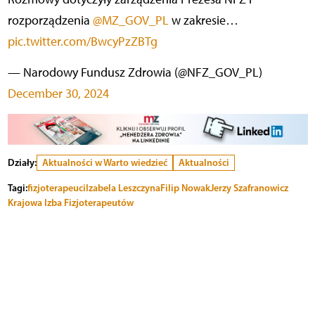
rozporządzenia
@MZ_GOV_PL
w zakresie…
pic.twitter.com/BwcyPzZBTg
— Narodowy Fundusz Zdrowia (@NFZ_GOV_PL)
December 30, 2024
Działy:
Aktualności w Warto wiedzieć
Aktualności
Tagi:
fizjoterapeuci
Izabela Leszczyna
Filip Nowak
Jerzy Szafranowicz
Krajowa Izba Fizjoterapeutów