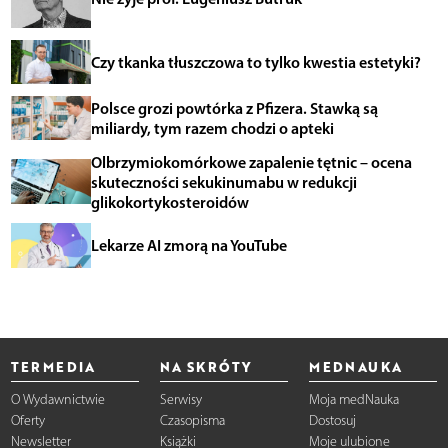
Czy tkanka tłuszczowa to tylko kwestia estetyki?
Polsce grozi powtórka z Pfizera. Stawką są
miliardy, tym razem chodzi o apteki
Olbrzymiokomórkowe zapalenie tętnic – ocena
skuteczności sekukinumabu w redukcji
glikokortykosteroidów
Lekarze AI zmorą na YouTube
TERMEDIA
NA SKRÓTY
MEDNAUKA
O Wydawnictwie
Serwisy
Moja medNauka
Oferty
Czasopisma
Dostosuj
Newsletter
Książki
Moje ulubione