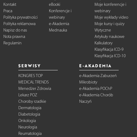
Kontakt
eBooki
Moje konferencje i
Praca
Konferencje i
webinary
Polityka prywatności
webinary
Moje wykłady video
Polityka reklamowa
e-Akademia
Moje kursy i quizy
Napisz do nas
Mednauka
Wytyczne
Nota prawna
Artykuły naukowe
Regulamin
Kalkulatory
Klasyfikacja ICD-9
Klasyfikacja ICD-10
SERWISY
E-AKADEMIA
KONGRES TOP
e-Akademia Zaburzeń
MEDICAL TRENDS
Mikrobioty
Menedżer Zdrowia
e-Akademia POChP
Lekarz POZ
e-Akademia Chorób
Choroby rzadkie
Naczyń
Dermatologia
Diabetologia
Onkologia
Neurologia
Reumatologia