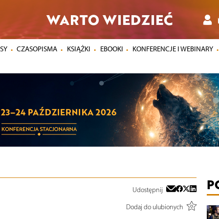
WARTO WIEDZIEĆ
SY
CZASOPISMA
KSIĄŻKI
EBOOKI
KONFERENCJE I WEBINARY
P
Udostępnij
Dodaj do ulubionych