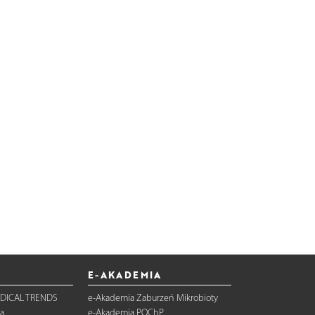
E-AKADEMIA
DICAL TRENDS
e-Akademia Zaburzeń Mikrobioty
a
e-Akademia POChP