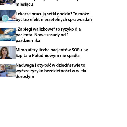
miesiącu
Lekarze pracują setki godzin? To może
być też efekt nierzetelnych sprawozdań
„Zabiegi walizkowe” to ryzyko dla
pacjenta. Nowe zasady od 1
października
Mimo afery liczba pacjentów SOR-u w
Szpitalu Południowym nie spadła
Nadwaga i otyłość w dzieciństwie to
wyższe ryzyko bezdzietności w wieku
dorosłym