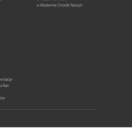
e-Akademia Chorób Naczyń
mendacje
ia Ran
tów