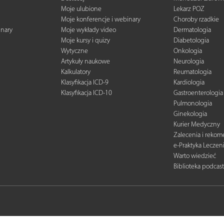
Moje ulubione
Lekarz POZ
Moje konferencje i webinary
Choroby rzadkie
inary
Moje wykłady video
Dermatologia
Moje kursy i quizy
Diabetologia
Wytyczne
Onkologia
Artykuły naukowe
Neurologia
Kalkulatory
Reumatologia
Klasyfikacja ICD-9
Kardiologia
Klasyfikacja ICD-10
Gastroenterologia
Pulmonologia
Ginekologia
Kurier Medyczny
Zalecenia i reko
e-Praktyka Leczen
Warto wiedzieć
Biblioteka podcas