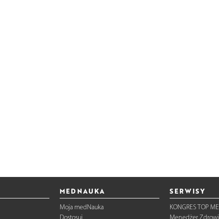
MEDNAUKA
SERWISY
Moja medNauka
KONGRES TOP ME
Dostosuj
Menedżer Zdrowi