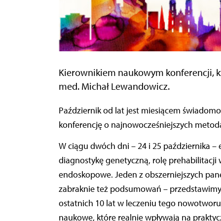
Kierownikiem naukowym konferencji, któr
med. Michał Lewandowicz.
Październik od lat jest miesiącem świadomości raka piersi – nie ma zatem lepszego terminu na
konferencję o najnowocześniejszych metodac
W ciągu dwóch dni – 24 i 25 października 
diagnostykę genetyczną, rolę prehabilitacji
endoskopowe. Jeden z obszerniejszych paneli
zabraknie też podsumowań – przedstawimy k
ostatnich 10 lat w leczeniu tego nowotworu:
naukowe, które realnie wpływają na praktyc