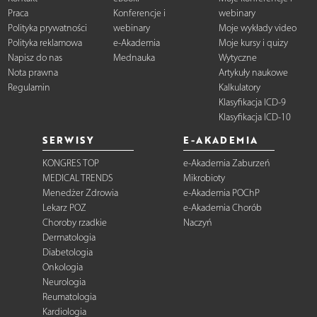
Praca
Konferencje i
webinary
Polityka prywatności
webinary
Moje wykłady video
Polityka reklamowa
e-Akademia
Moje kursy i quizy
Napisz do nas
Mednauka
Wytyczne
Nota prawna
Artykuły naukowe
Regulamin
Kalkulatory
Klasyfikacja ICD-9
Klasyfikacja ICD-10
SERWISY
E-AKADEMIA
KONGRES TOP
e-Akademia Zaburzeń
MEDICAL TRENDS
Mikrobioty
Menedżer Zdrowia
e-Akademia POChP
Lekarz POZ
e-Akademia Chorób
Choroby rzadkie
Naczyń
Dermatologia
Diabetologia
Onkologia
Neurologia
Reumatologia
Kardiologia