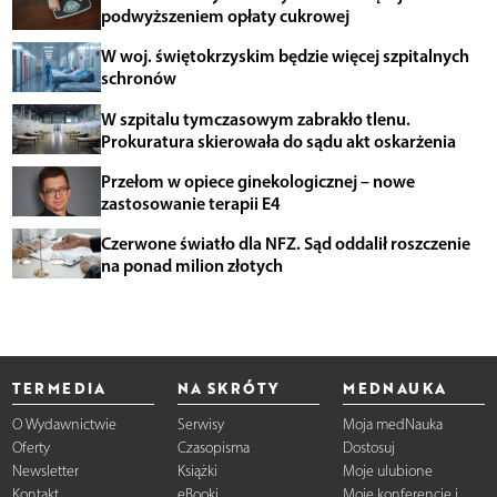
podwyższeniem opłaty cukrowej
W woj. świętokrzyskim będzie więcej szpitalnych
schronów
W szpitalu tymczasowym zabrakło tlenu.
Prokuratura skierowała do sądu akt oskarżenia
Przełom w opiece ginekologicznej – nowe
zastosowanie terapii E4
Czerwone światło dla NFZ. Sąd oddalił roszczenie
na ponad milion złotych
TERMEDIA
NA SKRÓTY
MEDNAUKA
O Wydawnictwie
Serwisy
Moja medNauka
Oferty
Czasopisma
Dostosuj
Newsletter
Książki
Moje ulubione
Kontakt
eBooki
Moje konferencje i