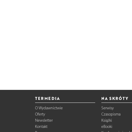
TERMEDIA
NA SKRÓTY
O Wydawnictwie
Serwisy
Oferty
Czasopisma
Newsletter
Książki
Kontakt
eBooki