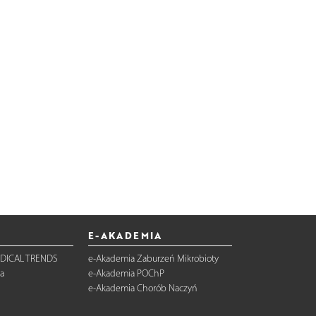
E-AKADEMIA
DICAL TRENDS
e-Akademia Zaburzeń Mikrobioty
a
e-Akademia POChP
e-Akademia Chorób Naczyń