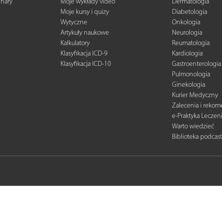
inary
Moje wykłady video
Dermatologia
Moje kursy i quizy
Diabetologia
Wytyczne
Onkologia
Artykuły naukowe
Neurologia
Kalkulatory
Reumatologia
Klasyfikacja ICD-9
Kardiologia
Klasyfikacja ICD-10
Gastroenterologia
Pulmonologia
Ginekologia
Kurier Medyczny
Zalecenia i reko
e-Praktyka Leczen
Warto wiedzieć
Biblioteka podcas