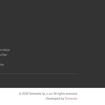
mendacje
ia Ran
tów
© 2026 Termedia Sp. z o.o. All rights reserved.
Developed by
Termedia
.