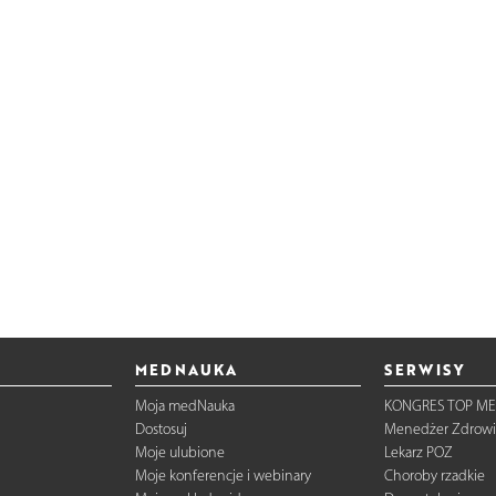
MEDNAUKA
SERWISY
Moja medNauka
KONGRES TOP ME
Dostosuj
Menedżer Zdrowi
Moje ulubione
Lekarz POZ
Moje konferencje i webinary
Choroby rzadkie