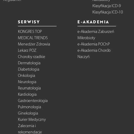
Klasyfikacja ICD-9
Klasyfikacja ICD-10
SERWISY
E-AKADEMIA
KONGRES TOP
e-Akademia Zaburzeń
MEDICAL TRENDS
Mikrobioty
Menedżer Zdrowia
e-Akademia POChP
Lekarz POZ
e-Akademia Chorób
Choroby rzadkie
Naczyń
Dermatologia
Diabetologia
Onkologia
Neurologia
Reumatologia
Kardiologia
Gastroenterologia
Pulmonologia
Ginekologia
Kurier Medyczny
Zalecenia i
rekomendacje