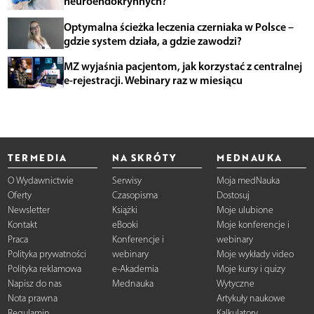
neuroendokrynnych?
Optymalna ścieżka leczenia czerniaka w Polsce –
gdzie system działa, a gdzie zawodzi?
MZ wyjaśnia pacjentom, jak korzystać z centralnej
e-rejestracji. Webinary raz w miesiącu
TERMEDIA
NA SKRÓTY
MEDNAUKA
O Wydawnictwie
Serwisy
Moja medNauka
Oferty
Czasopisma
Dostosuj
Newsletter
Książki
Moje ulubione
Kontakt
eBooki
Moje konferencje i
Praca
Konferencje i
webinary
Polityka prywatności
webinary
Moje wykłady video
Polityka reklamowa
e-Akademia
Moje kursy i quizy
Napisz do nas
Mednauka
Wytyczne
Nota prawna
Artykuły naukowe
Regulamin
Kalkulatory