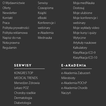
O Wydawnictwie
Serwisy
Moja medNauka
Oferty
Czasopisma
Dostosuj
Newsletter
Książki
Moje ulubione
Kontakt
eBooki
Moje konferencje i
Praca
Konferencje i
webinary
Polityka prywatności
webinary
Moje wykłady video
Polityka reklamowa
e-Akademia
Moje kursy i quizy
Napisz do nas
Mednauka
Wytyczne
Nota prawna
Artykuły naukowe
Regulamin
Kalkulatory
Klasyfikacja ICD-9
Klasyfikacja ICD-10
SERWISY
E-AKADEMIA
KONGRES TOP
e-Akademia Zaburzeń
MEDICAL TRENDS
Mikrobioty
Menedżer Zdrowia
e-Akademia POChP
Lekarz POZ
e-Akademia Chorób
Choroby rzadkie
Naczyń
Dermatologia
Diabetologia