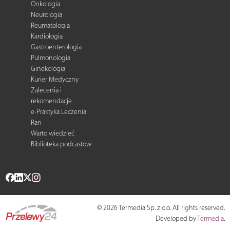
Onkologia
Neurologia
Reumatologia
Kardiologia
Gastroenterologia
Pulmonologia
Ginekologia
Kurier Medyczny
Zalecenia i
rekomendacje
e-Praktyka Leczenia
Ran
Warto wiedzieć
Biblioteka podcastów
© 2026 Termedia Sp. z o.o. All rights reserved.
Developed by
Termedia
.