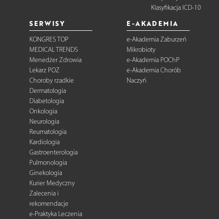
Klasyfikacja ICD-10
SERWISY
E-AKADEMIA
KONGRES TOP
e-Akademia Zaburzeń
MEDICAL TRENDS
Mikrobioty
Menedżer Zdrowia
e-Akademia POChP
Lekarz POZ
e-Akademia Chorób
Choroby rzadkie
Naczyń
Dermatologia
Diabetologia
Onkologia
Neurologia
Reumatologia
Kardiologia
Gastroenterologia
Pulmonologia
Ginekologia
Kurier Medyczny
Zalecenia i
rekomendacje
e-Praktyka Leczenia