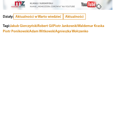
Działy:
Aktualności w Warto wiedzieć
Aktualności
Tagi:
Jakub Gierczyński
Robert Gil
Piotr Jankowski
Waldemar Kraska
Piotr Ponikowski
Adam Witkowski
Agnieszka Wołczenko