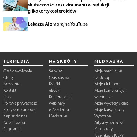
skuteczności sekukinumabu w redukcji
glikokortykosteroidów
Lekarze AI zmorą na YouTube
TERMEDIA
NA SKRÓTY
MEDNAUKA
O Wydawnictwie
Serwisy
Moja medNauka
Oferty
Czasopisma
Dostosuj
Newsletter
Książki
Moje ulubione
Kontakt
eBooki
Moje konferencje i
Praca
Konferencje i
webinary
Polityka prywatności
webinary
Moje wykłady video
Polityka reklamowa
e-Akademia
Moje kursy i quizy
Napisz do nas
Mednauka
Wytyczne
Nota prawna
Artykuły naukowe
Regulamin
Kalkulatory
Klasyfikacja ICD-9