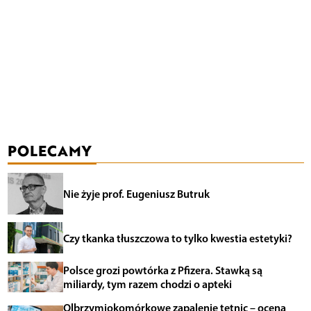
POLECAMY
Nie żyje prof. Eugeniusz Butruk
Czy tkanka tłuszczowa to tylko kwestia estetyki?
Polsce grozi powtórka z Pfizera. Stawką są
miliardy, tym razem chodzi o apteki
Olbrzymiokomórkowe zapalenie tętnic – ocena