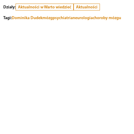
Działy:
Aktualności w Warto wiedzieć
Aktualności
Tagi:
Dominika Dudek
mózg
psychiatria
neurologia
choroby mózgu