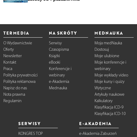
TERMEDIA
NA SKRÓTY
MEDNAUKA
O Wydawnictwie
Serwisy
Moja medNauka
Oferty
Czasopisma
Dostosuj
Newsletter
Książki
Moje ulubione
Kontakt
eBooki
Moje konferencje i
Praca
Konferencje i
webinary
Polityka prywatności
webinary
Moje wykłady video
Polityka reklamowa
e-Akademia
Moje kursy i quizy
Napisz do nas
Mednauka
Wytyczne
Nota prawna
Artykuły naukowe
Regulamin
Kalkulatory
Klasyfikacja ICD-9
Klasyfikacja ICD-10
SERWISY
E-AKADEMIA
KONGRES TOP
e-Akademia Zaburzeń