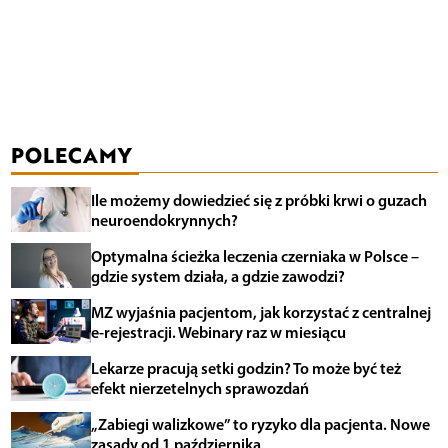
POLECAMY
Ile możemy dowiedzieć się z próbki krwi o guzach
neuroendokrynnych?
Optymalna ścieżka leczenia czerniaka w Polsce –
gdzie system działa, a gdzie zawodzi?
MZ wyjaśnia pacjentom, jak korzystać z centralnej
e-rejestracji. Webinary raz w miesiącu
Lekarze pracują setki godzin? To może być też
efekt nierzetelnych sprawozdań
„Zabiegi walizkowe” to ryzyko dla pacjenta. Nowe
zasady od 1 października