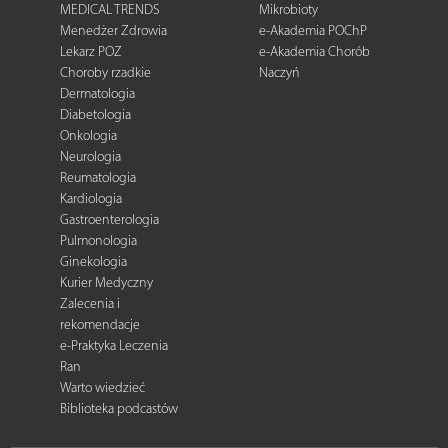
MEDICAL TRENDS
Mikrobioty
Menedżer Zdrowia
e-Akademia POChP
Lekarz POZ
e-Akademia Chorób
Choroby rzadkie
Naczyń
Dermatologia
Diabetologia
Onkologia
Neurologia
Reumatologia
Kardiologia
Gastroenterologia
Pulmonologia
Ginekologia
Kurier Medyczny
Zalecenia i
rekomendacje
e-Praktyka Leczenia
Ran
Warto wiedzieć
Biblioteka podcastów