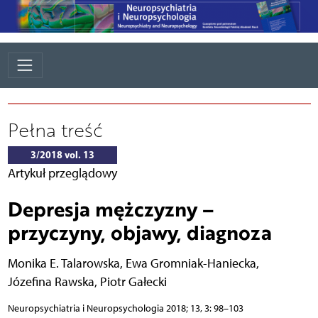
Pełna treść
3/2018 vol. 13
Artykuł przeglądowy
Depresja mężczyzny –
przyczyny, objawy, diagnoza
Monika E. Talarowska
,
Ewa Gromniak-Haniecka
,
Józefina Rawska
,
Piotr Gałecki
Neuropsychiatria i Neuropsychologia 2018; 13, 3: 98–103