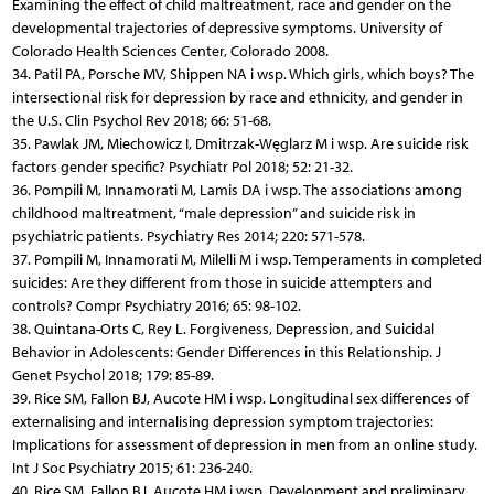
Examining the effect of child maltreatment, race and gender on the
developmental trajectories of depressive symptoms. University of
Colorado Health Sciences Center, Colorado 2008.
34. Patil PA, Porsche MV, Shippen NA i wsp. Which girls, which boys? The
intersectional risk for depression by race and ethnicity, and gender in
the U.S. Clin Psychol Rev 2018; 66: 51-68.
35. Pawlak JM, Miechowicz I, Dmitrzak-Węglarz M i wsp. Are suicide risk
factors gender specific? Psychiatr Pol 2018; 52: 21-32.
36. Pompili M, Innamorati M, Lamis DA i wsp. The associations among
childhood maltreatment, “male depression” and suicide risk in
psychiatric patients. Psychiatry Res 2014; 220: 571-578.
37. Pompili M, Innamorati M, Milelli M i wsp. Temperaments in completed
suicides: Are they different from those in suicide attempters and
controls? Compr Psychiatry 2016; 65: 98-102.
38. Quintana-Orts C, Rey L. Forgiveness, Depression, and Suicidal
Behavior in Adolescents: Gender Differences in this Relationship. J
Genet Psychol 2018; 179: 85-89.
39. Rice SM, Fallon BJ, Aucote HM i wsp. Longitudinal sex differences of
externalising and internalising depression symptom trajectories:
Implications for assessment of depression in men from an online study.
Int J Soc Psychiatry 2015; 61: 236-240.
40. Rice SM, Fallon BJ, Aucote HM i wsp. Development and preliminary