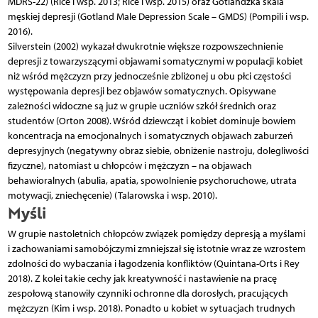
MDRS-22) (Rice i wsp. 2013; Rice i wsp. 2015) oraz Gotlandzka skala
męskiej depresji (Gotland Male Depression Scale – GMDS) (Pompili i wsp.
2016).
Silverstein (2002) wykazał dwukrotnie większe rozpowszechnienie
depresji z towarzyszącymi objawami somatycznymi w populacji kobiet
niż wśród mężczyzn przy jednocześnie zbliżonej u obu płci częstości
występowania depresji bez objawów somatycznych. Opisywane
zależności widoczne są już w grupie uczniów szkół średnich oraz
studentów (Orton 2008). Wśród dziewcząt i kobiet dominuje bowiem
koncentracja na emocjonalnych i somatycznych objawach zaburzeń
depresyjnych (negatywny obraz siebie, obniżenie nastroju, dolegliwości
fizyczne), natomiast u chłopców i mężczyzn – na objawach
behawioralnych (abulia, apatia, spowolnienie psychoruchowe, utrata
motywacji, zniechęcenie) (Talarowska i wsp. 2010).
Myśli
W grupie nastoletnich chłopców związek pomiędzy depresją a myślami
i zachowaniami samobójczymi zmniejszał się istotnie wraz ze wzrostem
zdolności do wybaczania i łagodzenia konfliktów (Quintana-Orts i Rey
2018). Z kolei takie cechy jak kreatywność i nastawienie na pracę
zespołową stanowiły czynniki ochronne dla dorosłych, pracujących
mężczyzn (Kim i wsp. 2018). Ponadto u kobiet w sytuacjach trudnych