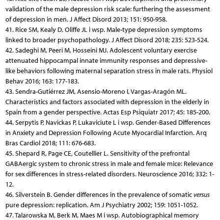
validation of the male depression risk scale: furthering the assessment
of depression in men. J Affect Disord 2013; 151: 950-958.
41. Rice SM, Kealy D, Oliffe JL i wsp. Male-type depression symptoms
linked to broader psychopathology. J Affect Disord 2018; 235: 523-524.
42. Sadeghi M, Peeri M, Hosseini MJ. Adolescent voluntary exercise
attenuated hippocampal innate immunity responses and depressive-
like behaviors following maternal separation stress in male rats. Physiol
Behav 2016; 163: 177-183.
43. Sendra-Gutiérrez JM, Asensio-Moreno I, Vargas-Aragón ML.
Characteristics and factors associated with depression in the elderly in
Spain from a gender perspective. Actas Esp Psiquiatr 2017; 45: 185-200.
44. Serpytis P, Navickas P, Lukaviciute L i wsp. Gender-Based Differences
in Anxiety and Depression Following Acute Myocardial Infarction. Arq
Bras Cardiol 2018; 111: 676-683.
45. Shepard R, Page CE, Coutellier L. Sensitivity of the prefrontal
GABAergic system to chronic stress in male and female mice: Relevance
for sex differences in stress-related disorders. Neuroscience 2016; 332: 1-
12.
46. Silverstein B. Gender differences in the prevalence of somatic
versus
pure depression: replication. Am J Psychiatry 2002; 159: 1051-1052.
47. Talarowska M, Berk M, Maes M i wsp. Autobiographical memory