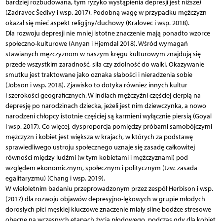
bardziej rozbudowana, tym ryzyko wystąpienia depresji jest niższe)
(Zadravec Šedivy i wsp. 2017). Podobną wagę w przypadku mężczyzn
okazał się mieć aspekt religijny/duchowy (Kralovec i wsp. 2018).
Dla rozwoju depresji nie mniej istotne znaczenie mają ponadto wzorce
społeczno-kulturowe (Anyan i Hjemdal 2018). Wśród wymagań
stawianych mężczyznom w naszym kręgu kulturowym znajdują się
przede wszystkim zaradność, siła czy zdolność do walki. Okazywanie
smutku jest traktowane jako oznaka słabości i nieradzenia sobie
(Jobson i wsp. 2018). Zjawisko to dotyka również innych kultur
i szerokości geograficznych. W Indiach mężczyźni częściej cierpią na
depresję po narodzinach dziecka, jeżeli jest nim dziewczynka, a nowo
narodzeni chłopcy istotnie częściej są karmieni wyłącznie piersią (Goyal
i wsp. 2017). Co więcej, dysproporcja pomiędzy próbami samobójczymi
mężczyzn i kobiet jest większa w krajach, w których za podstawę
sprawiedliwego ustroju społecznego uznaje się zasadę całkowitej
równości między ludźmi (w tym kobietami i mężczyznami) pod
względem ekonomicznym, społecznym i politycznym (tzw. zasada
egalitaryzmu) (Chang i wsp. 2019).
W wieloletnim badaniu przeprowadzonym przez zespół Herbison i wsp.
(2017) dla rozwoju objawów depresyjno-lękowych w grupie młodych
dorosłych płci męskiej kluczowe znaczenie miały silne bodźce stresowe
obecne na wczesnych etapach życia płodowego, podczas gdy dla kobiet