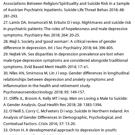
Associations Between Religion/Spirituality and Suicide Risk in a Sample
of Austrian Psychiatric Inpatients. Suicide Life Threat Behav 2018; 48:
281-293.
27. Lamis DA, Innamorati M, Erbuto D i wsp. Nightmares and suicide risk
in psychiatric patients: The roles of hopelessness and male depressive
symptoms. Psychiatry Res 2018; 264: 20-25.
28. Maji S. Society and ‘good woman’: A critical review of gender
difference in depression. Int J Soc Psychiatry 2018; 64: 396-405.
29. Nejtek VA. Sex disparities in depression prevalence are lost when
male-type depression symptoms are considered alongside traditional
symptoms. Evid Based Ment Health 2014; 17: e1.
30. Niles AN, Smirnova M, Lin J i wsp. Gender differences in longitudinal
relationships between depression and anxiety symptoms and
inflammation in the health and retirement study.
Psychoneuroendocrinology 2018; 95: 149-157.
31. Oliffe JL, Broom A, Kelly MT i wsp. Men on Losing a Male to Suicide:
A Gender Analysis. Qual Health Res 2018; 28: 1383-1394.
32. O’Neill S, Corry C, McFeeters D i wsp. Suicide in Northern Ireland: An
Analysis of Gender Differences in Demographic, Psychological, and
Contextual Factors. Crisis 2016; 37: 13-20.
33. Orton H. A developmental approach to depression in youth: