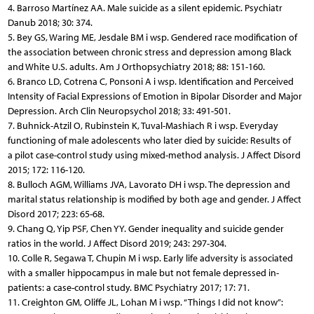
4. Barroso Martínez AA. Male suicide as a silent epidemic. Psychiatr
Danub 2018; 30: 374.
5. Bey GS, Waring ME, Jesdale BM i wsp. Gendered race modification of
the association between chronic stress and depression among Black
and White U.S. adults. Am J Orthopsychiatry 2018; 88: 151-160.
6. Branco LD, Cotrena C, Ponsoni A i wsp. Identification and Perceived
Intensity of Facial Expressions of Emotion in Bipolar Disorder and Major
Depression. Arch Clin Neuropsychol 2018; 33: 491-501.
7. Buhnick-Atzil O, Rubinstein K, Tuval-Mashiach R i wsp. Everyday
functioning of male adolescents who later died by suicide: Results of
a pilot case-control study using mixed-method analysis. J Affect Disord
2015; 172: 116-120.
8. Bulloch AGM, Williams JVA, Lavorato DH i wsp. The depression and
marital status relationship is modified by both age and gender. J Affect
Disord 2017; 223: 65-68.
9. Chang Q, Yip PSF, Chen YY. Gender inequality and suicide gender
ratios in the world. J Affect Disord 2019; 243: 297-304.
10. Colle R, Segawa T, Chupin M i wsp. Early life adversity is associated
with a smaller hippocampus in male but not female depressed in-
patients: a case-control study. BMC Psychiatry 2017; 17: 71.
11. Creighton GM, Oliffe JL, Lohan M i wsp. “Things I did not know”: