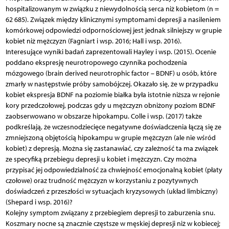
hospitalizowanym w związku z niewydolnością serca niż kobietom (n =
62 685). Związek między klinicznymi symptomami depresji a nasileniem
komórkowej odpowiedzi odpornościowej jest jednak silniejszy w grupie
kobiet niż mężczyzn (Fagniart i wsp. 2016; Hall i wsp. 2016).
Interesujące wyniki badań zaprezentowali Hayley i wsp. (2015). Ocenie
poddano ekspresję neurotropowego czynnika pochodzenia
mózgowego (brain derived neurotrophic factor – BDNF) u osób, które
zmarły w następstwie próby samobójczej. Okazało się, że w przypadku
kobiet ekspresja BDNF na poziomie białka była istotnie niższa w rejonie
kory przedczołowej, podczas gdy u mężczyzn obniżony poziom BDNF
zaobserwowano w obszarze hipokampu. Colle i wsp. (2017) także
podkreślają, że wczesnodziecięce negatywne doświadczenia łączą się ze
zmniejszoną objętością hipokampu w grupie mężczyzn (ale nie wśród
kobiet) z depresją. Można się zastanawiać, czy zależność ta ma związek
ze specyfiką przebiegu depresji u kobiet i mężczyzn. Czy można
przypisać jej odpowiedzialność za chwiejność emocjonalną kobiet (płaty
czołowe) oraz trudność mężczyzn w korzystaniu z pozytywnych
doświadczeń z przeszłości w sytuacjach kryzysowych (układ limbiczny)
(Shepard i wsp. 2016)?
Kolejny symptom związany z przebiegiem depresji to zaburzenia snu.
Koszmary nocne są znacznie częstsze w męskiej depresji niż w kobiecej;