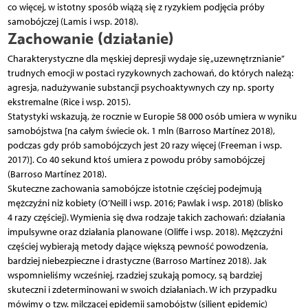
co więcej, w istotny sposób wiążą się z ryzykiem podjęcia próby
samobójczej (Lamis i wsp. 2018).
Zachowanie (działanie)
Charakterystyczne dla męskiej depresji wydaje się „uzewnętrznianie”
trudnych emocji w postaci ryzykownych zachowań, do których należą:
agresja, nadużywanie substancji psychoaktywnych czy np. sporty
ekstremalne (Rice i wsp. 2015).
Statystyki wskazują, że rocznie w Europie 58 000 osób umiera w wyniku
samobójstwa [na całym świecie ok. 1 mln (Barroso Martínez 2018),
podczas gdy prób samobójczych jest 20 razy więcej (Freeman i wsp.
2017)]. Co 40 sekund ktoś umiera z powodu próby samobójczej
(Barroso Martínez 2018).
Skuteczne zachowania samobójcze istotnie częściej podejmują
mężczyźni niż kobiety (O’Neill i wsp. 2016; Pawlak i wsp. 2018) (blisko
4 razy częściej). Wymienia się dwa rodzaje takich zachowań: działania
impulsywne oraz działania planowane (Oliffe i wsp. 2018). Mężczyźni
częściej wybierają metody dające większą pewność powodzenia,
bardziej niebezpieczne i drastyczne (Barroso Martínez 2018). Jak
wspomnieliśmy wcześniej, rzadziej szukają pomocy, są bardziej
skuteczni i zdeterminowani w swoich działaniach. W ich przypadku
mówimy o tzw. milczącej epidemii samobójstw (silient epidemic)