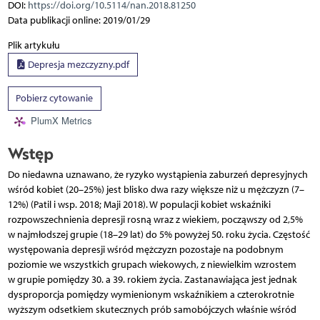
DOI:
https://doi.org/10.5114/nan.2018.81250
Data publikacji online: 2019/01/29
Plik artykułu
Depresja mezczyzny.pdf
Pobierz cytowanie
PlumX Metrics
Wstęp
Do niedawna uznawano, że ryzyko wystąpienia zaburzeń depresyjnych
wśród kobiet (20–25%) jest blisko dwa razy większe niż u mężczyzn (7–
12%) (Patil i wsp. 2018; Maji 2018). W populacji kobiet wskaźniki
rozpowszechnienia depresji rosną wraz z wiekiem, począwszy od 2,5%
w najmłodszej grupie (18–29 lat) do 5% powyżej 50. roku życia. Częstość
występowania depresji wśród mężczyzn pozostaje na podobnym
poziomie we wszystkich grupach wiekowych, z niewielkim wzrostem
w grupie pomiędzy 30. a 39. rokiem życia. Zastanawiająca jest jednak
dysproporcja pomiędzy wymienionym wskaźnikiem a czterokrotnie
wyższym odsetkiem skutecznych prób samobójczych właśnie wśród