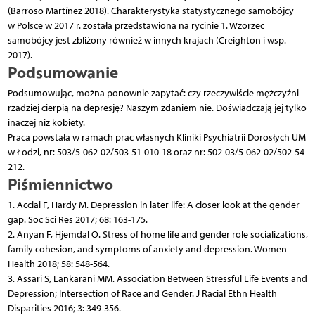
(Barroso Martínez 2018). Charakterystyka statystycznego samobójcy
w Polsce w 2017 r. została przedstawiona na rycinie 1. Wzorzec
samobójcy jest zbliżony również w innych krajach (Creighton i wsp.
2017).
Podsumowanie
Podsumowując, można ponownie zapytać: czy rzeczywiście mężczyźni
rzadziej cierpią na depresję? Naszym zdaniem nie. Doświadczają jej tylko
inaczej niż kobiety.
Praca powstała w ramach prac własnych Kliniki Psychiatrii Dorosłych UM
w Łodzi, nr: 503/5-062-02/503-51-010-18 oraz nr: 502-03/5-062-02/502-54-
212.
Piśmiennictwo
1. Acciai F, Hardy M. Depression in later life: A closer look at the gender
gap. Soc Sci Res 2017; 68: 163-175.
2. Anyan F, Hjemdal O. Stress of home life and gender role socializations,
family cohesion, and symptoms of anxiety and depression. Women
Health 2018; 58: 548-564.
3. Assari S, Lankarani MM. Association Between Stressful Life Events and
Depression; Intersection of Race and Gender. J Racial Ethn Health
Disparities 2016; 3: 349-356.