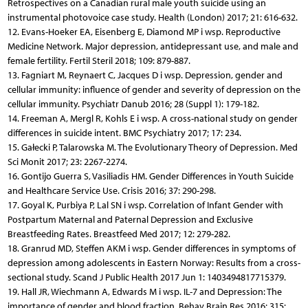
Retrospectives on a Canadian rural male youth suicide using an
instrumental photovoice case study. Health (London) 2017; 21: 616-632.
12. Evans-Hoeker EA, Eisenberg E, Diamond MP i wsp. Reproductive
Medicine Network. Major depression, antidepressant use, and male and
female fertility. Fertil Steril 2018; 109: 879-887.
13. Fagniart M, Reynaert C, Jacques D i wsp. Depression, gender and
cellular immunity: influence of gender and severity of depression on the
cellular immunity. Psychiatr Danub 2016; 28 (Suppl 1): 179-182.
14. Freeman A, Mergl R, Kohls E i wsp. A cross-national study on gender
differences in suicide intent. BMC Psychiatry 2017; 17: 234.
15. Gałecki P, Talarowska M. The Evolutionary Theory of Depression. Med
Sci Monit 2017; 23: 2267-2274.
16. Gontijo Guerra S, Vasiliadis HM. Gender Differences in Youth Suicide
and Healthcare Service Use. Crisis 2016; 37: 290-298.
17. Goyal K, Purbiya P, Lal SN i wsp. Correlation of Infant Gender with
Postpartum Maternal and Paternal Depression and Exclusive
Breastfeeding Rates. Breastfeed Med 2017; 12: 279-282.
18. Granrud MD, Steffen AKM i wsp. Gender differences in symptoms of
depression among adolescents in Eastern Norway: Results from a cross-
sectional study. Scand J Public Health 2017 Jun 1: 1403494817715379.
19. Hall JR, Wiechmann A, Edwards M i wsp. IL-7 and Depression: The
importance of gender and blood fraction. Behav Brain Res 2016; 315: