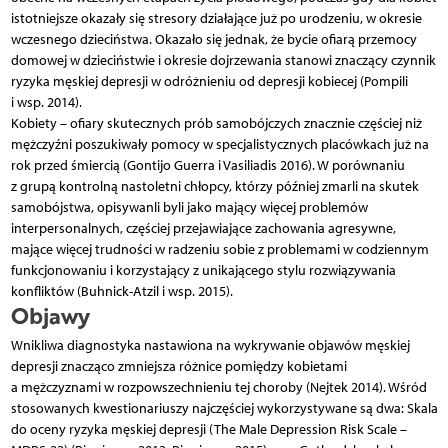
istotniejsze okazały się stresory działające już po urodzeniu, w okresie
wczesnego dzieciństwa. Okazało się jednak, że bycie ofiarą przemocy
domowej w dzieciństwie i okresie dojrzewania stanowi znaczący czynnik
ryzyka męskiej depresji w odróżnieniu od depresji kobiecej (Pompili
i wsp. 2014).
Kobiety – ofiary skutecznych prób samobójczych znacznie częściej niż
mężczyźni poszukiwały pomocy w specjalistycznych placówkach już na
rok przed śmiercią (Gontijo Guerra i Vasiliadis 2016). W porównaniu
z grupą kontrolną nastoletni chłopcy, którzy później zmarli na skutek
samobójstwa, opisywanli byli jako mający więcej problemów
interpersonalnych, częściej przejawiające zachowania agresywne,
mające więcej trudności w radzeniu sobie z problemami w codziennym
funkcjonowaniu i korzystający z unikającego stylu rozwiązywania
konfliktów (Buhnick-Atzil i wsp. 2015).
Objawy
Wnikliwa diagnostyka nastawiona na wykrywanie objawów męskiej
depresji znacząco zmniejsza różnice pomiędzy kobietami
a mężczyznami w rozpowszechnieniu tej choroby (Nejtek 2014). Wśród
stosowanych kwestionariuszy najczęściej wykorzystywane są dwa: Skala
do oceny ryzyka męskiej depresji (The Male Depression Risk Scale –