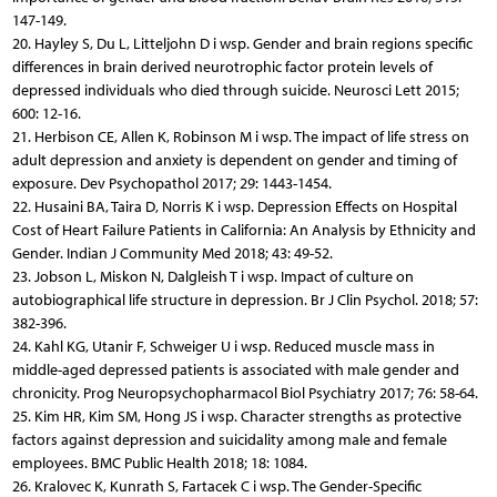
147-149.
20. Hayley S, Du L, Litteljohn D i wsp. Gender and brain regions specific
differences in brain derived neurotrophic factor protein levels of
depressed individuals who died through suicide. Neurosci Lett 2015;
600: 12-16.
21. Herbison CE, Allen K, Robinson M i wsp. The impact of life stress on
adult depression and anxiety is dependent on gender and timing of
exposure. Dev Psychopathol 2017; 29: 1443-1454.
22. Husaini BA, Taira D, Norris K i wsp. Depression Effects on Hospital
Cost of Heart Failure Patients in California: An Analysis by Ethnicity and
Gender. Indian J Community Med 2018; 43: 49-52.
23. Jobson L, Miskon N, Dalgleish T i wsp. Impact of culture on
autobiographical life structure in depression. Br J Clin Psychol. 2018; 57:
382-396.
24. Kahl KG, Utanir F, Schweiger U i wsp. Reduced muscle mass in
middle-aged depressed patients is associated with male gender and
chronicity. Prog Neuropsychopharmacol Biol Psychiatry 2017; 76: 58-64.
25. Kim HR, Kim SM, Hong JS i wsp. Character strengths as protective
factors against depression and suicidality among male and female
employees. BMC Public Health 2018; 18: 1084.
26. Kralovec K, Kunrath S, Fartacek C i wsp. The Gender-Specific