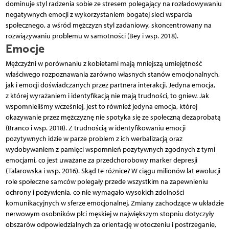
dominuje styl radzenia sobie ze stresem polegający na rozładowywaniu
negatywnych emocji z wykorzystaniem bogatej sieci wsparcia
społecznego, a wśród mężczyzn styl zadaniowy, skoncentrowany na
rozwiązywaniu problemu w samotności (Bey i wsp. 2018).
Emocje
Mężczyźni w porównaniu z kobietami mają mniejszą umiejętność
właściwego rozpoznawania zarówno własnych stanów emocjonalnych,
jak i emocji doświadczanych przez partnera interakcji. Jedyna emocja,
z której wyrażaniem i identyfikacją nie mają trudności, to gniew. Jak
wspomnieliśmy wcześniej, jest to również jedyna emocja, której
okazywanie przez mężczyznę nie spotyka się ze społeczną dezaprobatą
(Branco i wsp. 2018). Z trudnością w identyfikowaniu emocji
pozytywnych idzie w parze problem z ich werbalizacją oraz
wydobywaniem z pamięci wspomnień pozytywnych zgodnych z tymi
emocjami, co jest uważane za przedchorobowy marker depresji
(Talarowska i wsp. 2016). Skąd te różnice? W ciągu milionów lat ewolucji
role społeczne samców polegały przede wszystkim na zapewnieniu
ochrony i pożywienia, co nie wymagało wysokich zdolności
komunikacyjnych w sferze emocjonalnej. Zmiany zachodzące w układzie
nerwowym osobników płci męskiej w największym stopniu dotyczyły
obszarów odpowiedzialnych za orientację w otoczeniu i postrzeganie,