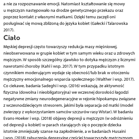
a nie za rozpoznawanie emocji. Natomiast kształtowanie się mowy
u mężczyzn następowało na drodze genetycznego przekazu oraz
poprzez kontakt z własnymi matkami. Dzięki temu zaczęli oni
posługiwać się mową zbliżoną do języka kobiet (Gałecki i Talarowska
2017).
Ciało
Męskiej depresji często towarzyszy redukcja masy mięśniowej,
nieobserwowana w grupie kobiet w tym samym wieku oraz u zdrowych
mężczyzn. W sposób szczególny zjawisko to dotyka mężczyzn z licznymi
nawrotami choroby (Kahl i wsp. 2017). W tym przypadku istotnym
czynnikiem moderującym wydaje się obecność/lub brak w otoczeniu
mężczyzny emocjonalnego wsparcia społecznego (Walther i wsp. 2017).
Co ciekawe, badania Sadeghi i wsp. (2016) wskazują, że aktywność
fizyczna (dowolna i nieobligatoryjna) we wczesnej dorosłości łagodzi
negatywne zmiany neurodegeneracyjne w rejonie hipokampu związane
z wczesnodziecięcym stresorem, jakimi była separacja od matki (model
zwierzęcy z wykorzystaniem samców szczurów rasy Wistar). W badaniu
Evans-Hoeker i wsp. (2018) objawy depresji u mężczyzn (w odróżnieniu
od depresji u kobiet) w parach starających się o poczęcie dziecka
istotnie zmniejszały szanse na zapłodnienie, a w badaniach Husaini
i wsp. (2018) zaburzenia depresyjne częściej towarzyszyły mężczyznom