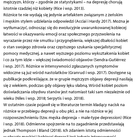
mężczyzn, którzy – zgodnie ze statystykami – na depresję chorują
istotnie rzadziej niż kobiety (Rice i wsp. 2013).
Różnice te nie wydają się jedynie artefaktem związanym z żeńskim
i męskim stylem udzielania odpowiedzi (Acciai i Hardy 2017). Można je
wytłumaczyć, odnosząc się do ewolucyjnie uwarunkowanej kobiecej
łatwości w okazywaniu emocji oraz społecznego przyzwolenia na
wyrażanie przez nie smutku i przygnębienia, większej dbałości kobiet
o stan swojego zdrowia oraz częstszego szukania specjalistycznej
pomocy medycznej, a nawet wyższego poziomu wykształcenia kobiet
i co za tym idzie – większej świadomości objawów (Sendra-Gutiérrez
i wsp. 2017). Różnice w intensywności zgłaszanych symptomów
widoczne są już wśród nastolatków (Granrud i wsp. 2017). Dostępne są
publikacje podkreślające, że w grupie mężczyzn objawy depresji nasilają
się z wiekiem, podczas gdy objawy lęku słabną. Wśród kobiet poziom
doświadczania obydwu stanów jest natomiast taki sam niezależnie od
wieku (Niles i wsp. 2018; Serpytis i wsp. 2018).
W ostatnim czasie pojawił się w literaturze termin kładący nacisk na
różnice w przebiegu depresji u obu płci, a nie na różnice w jej
rozpowszechnieniu (tzw. męska depresja – male-type depression) (Rice
i wsp. 2018). Odmienne spojrzenie na to zagadnienie przedstawiają
jednak Thompson i Bland (2018). Ich zdaniem istotą odmienności
w obrazie męskiej i kobiecej depresji jest jedynie intensywność