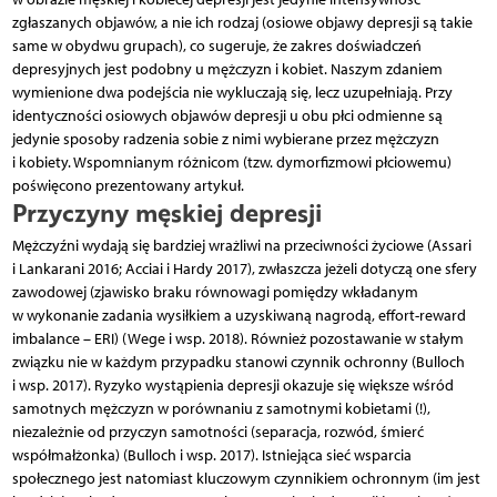
zgłaszanych objawów, a nie ich rodzaj (osiowe objawy depresji są takie
same w obydwu grupach), co sugeruje, że zakres doświadczeń
depresyjnych jest podobny u mężczyzn i kobiet. Naszym zdaniem
wymienione dwa podejścia nie wykluczają się, lecz uzupełniają. Przy
identyczności osiowych objawów depresji u obu płci odmienne są
jedynie sposoby radzenia sobie z nimi wybierane przez mężczyzn
i kobiety. Wspomnianym różnicom (tzw. dymorfizmowi płciowemu)
poświęcono prezentowany artykuł.
Przyczyny męskiej depresji
Mężczyźni wydają się bardziej wrażliwi na przeciwności życiowe (Assari
i Lankarani 2016; Acciai i Hardy 2017), zwłaszcza jeżeli dotyczą one sfery
zawodowej (zjawisko braku równowagi pomiędzy wkładanym
w wykonanie zadania wysiłkiem a uzyskiwaną nagrodą, effort-reward
imbalance – ERI) (Wege i wsp. 2018). Również pozostawanie w stałym
związku nie w każdym przypadku stanowi czynnik ochronny (Bulloch
i wsp. 2017). Ryzyko wystąpienia depresji okazuje się większe wśród
samotnych mężczyzn w porównaniu z samotnymi kobietami (!),
niezależnie od przyczyn samotności (separacja, rozwód, śmierć
współmałżonka) (Bulloch i wsp. 2017). Istniejąca sieć wsparcia
społecznego jest natomiast kluczowym czynnikiem ochronnym (im jest