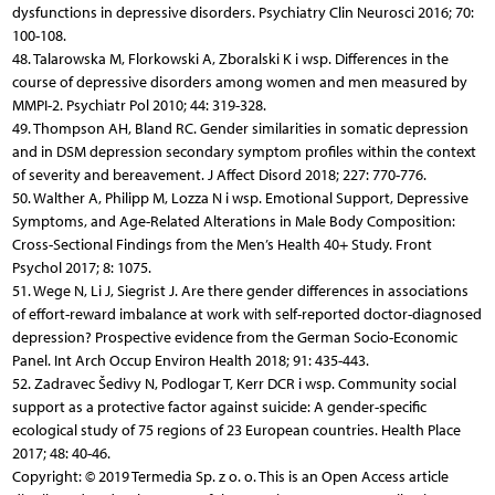
dysfunctions in depressive disorders. Psychiatry Clin Neurosci 2016; 70:
100-108.
48. Talarowska M, Florkowski A, Zboralski K i wsp. Differences in the
course of depressive disorders among women and men measured by
MMPI-2. Psychiatr Pol 2010; 44: 319-328.
49. Thompson AH, Bland RC. Gender similarities in somatic depression
and in DSM depression secondary symptom profiles within the context
of severity and bereavement. J Affect Disord 2018; 227: 770-776.
50. Walther A, Philipp M, Lozza N i wsp. Emotional Support, Depressive
Symptoms, and Age-Related Alterations in Male Body Composition:
Cross-Sectional Findings from the Men’s Health 40+ Study. Front
Psychol 2017; 8: 1075.
51. Wege N, Li J, Siegrist J. Are there gender differences in associations
of effort-reward imbalance at work with self-reported doctor-diagnosed
depression? Prospective evidence from the German Socio-Economic
Panel. Int Arch Occup Environ Health 2018; 91: 435-443.
52. Zadravec Šedivy N, Podlogar T, Kerr DCR i wsp. Community social
support as a protective factor against suicide: A gender-specific
ecological study of 75 regions of 23 European countries. Health Place
2017; 48: 40-46.
Copyright: © 2019 Termedia Sp. z o. o. This is an Open Access article