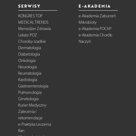
SERWISY
E-AKADEMIA
KONGRES TOP
e-Akademia Zaburzeń
MEDICAL TRENDS
Mikrobioty
Menedżer Zdrowia
e-Akademia POChP
Lekarz POZ
e-Akademia Chorób
Choroby rzadkie
Naczyń
Dermatologia
Diabetologia
Onkologia
Neurologia
Reumatologia
Kardiologia
Gastroenterologia
Pulmonologia
Ginekologia
Kurier Medyczny
Zalecenia i
rekomendacje
e-Praktyka Leczenia
Ran