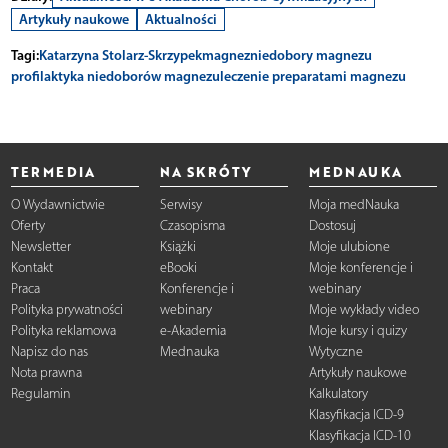
Artykuły naukowe
Aktualności
Tagi:
Katarzyna Stolarz-Skrzypek
magnez
niedobory magnezu
profilaktyka niedoborów magnezu
leczenie preparatami magnezu
TERMEDIA
NA SKRÓTY
MEDNAUKA
O Wydawnictwie
Serwisy
Moja medNauka
Oferty
Czasopisma
Dostosuj
Newsletter
Książki
Moje ulubione
Kontakt
eBooki
Moje konferencje i
Praca
Konferencje i
webinary
Polityka prywatności
webinary
Moje wykłady video
Polityka reklamowa
e-Akademia
Moje kursy i quizy
Napisz do nas
Mednauka
Wytyczne
Nota prawna
Artykuły naukowe
Regulamin
Kalkulatory
Klasyfikacja ICD-9
Klasyfikacja ICD-10