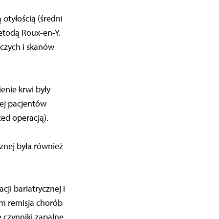
 otyłością (średni
metodą Roux-en-Y.
czych i skanów
ienie krwi były
iej pacjentów
ed operacją).
znej była również
ji bariatrycznej i
ym remisja chorób
 czynniki zapalne.