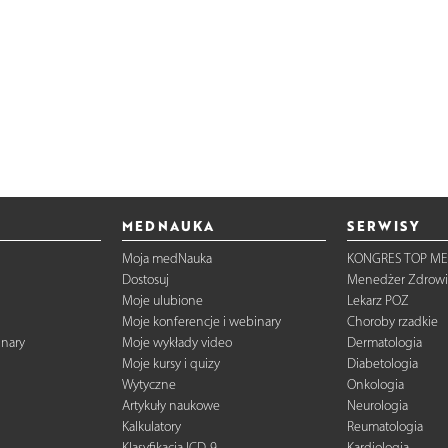
MEDNAUKA
SERWISY
Moja medNauka
KONGRES TOP ME
Dostosuj
Menedżer Zdrowi
Moje ulubione
Lekarz POZ
Moje konferencje i webinary
Choroby rzadkie
inary
Moje wykłady video
Dermatologia
Moje kursy i quizy
Diabetologia
Wytyczne
Onkologia
Artykuły naukowe
Neurologia
Kalkulatory
Reumatologia
Klasyfikacja ICD-9
Kardiologia