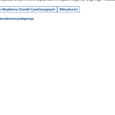
e-Akademia Chorób Cywilizacyjnych
Aktualności
czna
demencja
depresja