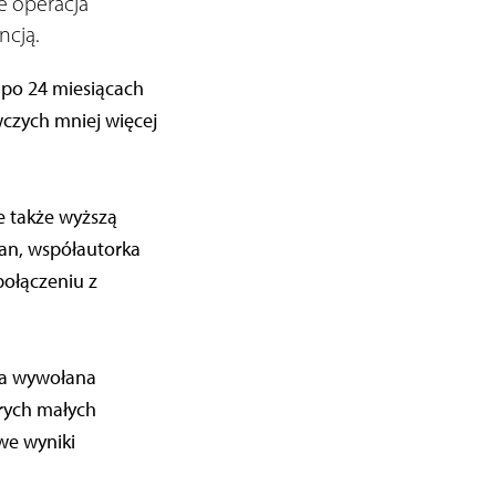
e operacja
ncją.
, po 24 miesiącach
czych mniej więcej
e także wyższą
an, współautorka
połączeniu z
ała wywołana
órych małych
we wyniki