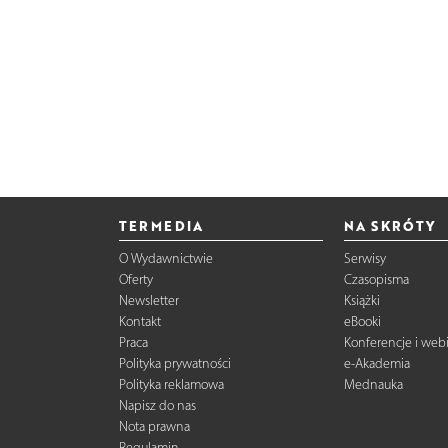
TERMEDIA
NA SKRÓTY
O Wydawnictwie
Serwisy
Oferty
Czasopisma
Newsletter
Książki
Kontakt
eBooki
Praca
Konferencje i web
Polityka prywatności
e-Akademia
Polityka reklamowa
Mednauka
Napisz do nas
Nota prawna
Regulamin