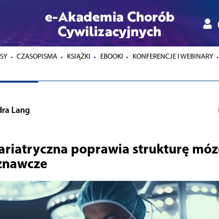
e-Akademia Chorób
Cywilizacyjnych
SY
CZASOPISMA
KSIĄŻKI
EBOOKI
KONFERENCJE I WEBINARY
dra Lang
ariatryczna poprawia strukturę móz
znawcze