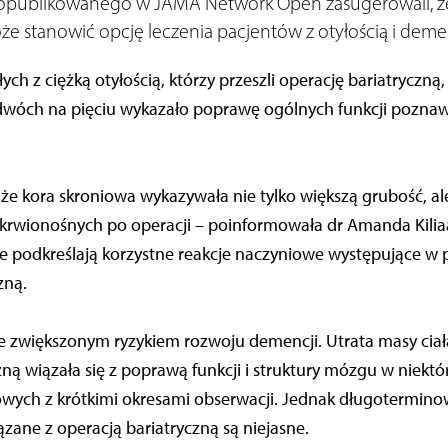
opublikowanego w JAMA Network Open zasugerowali, ż
 stanowić opcję leczenia pacjentów z otyłością i deme
ch z ciężką otyłością, którzy przeszli operację bariatryczną
dwóch na pięciu wykazało poprawę ogólnych funkcji poznaw
że kora skroniowa wykazywała nie tylko większą grubość, al
krwionośnych po operacji – poinformowała dr Amanda Kilia
te podkreślają korzystne reakcje naczyniowe występujące w 
zną.
ze zwiększonym ryzykiem rozwoju demencji. Utrata masy ci
zną wiązała się z poprawą funkcji i struktury mózgu w niekt
wych z krótkimi okresami obserwacji. Jednak długotermino
zane z operacją bariatryczną są niejasne.