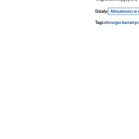
Działy:
Aktualności w 
Tagi:
chirurgia bariatry