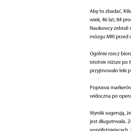
Aby to zbadać, Kil
wiek, 46 lat; 84 p
Naukowcy zebrali 
mózgu MRI przed op
Ogólnie rzecz biorą
istotnie niższe po
przyjmowało leki p
Poprawa markerów 
widoczna po operac
Wyniki sugerują, ż
jest długotrwała.
współistniejących,