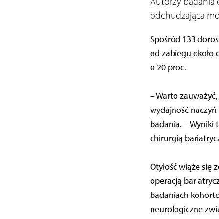
Autorzy badania 
odchudzająca może
Spośród 133 dorosły
od zabiegu około 
o 20 proc.
– Warto zauważyć, 
wydajność naczyń 
badania. – Wyniki 
chirurgią bariatryc
Otyłość wiąże się 
operacją bariatryc
badaniach kohorto
neurologiczne zwią