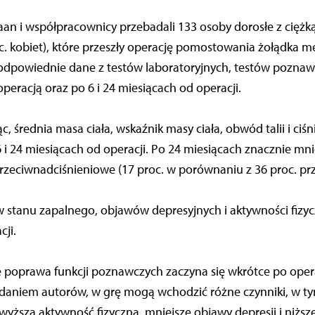
iaan i współpracownicy przebadali 133 osoby dorosłe z ciężką
roc. kobiet), które przeszły operację pomostowania żołądka 
odpowiednie dane z testów laboratoryjnych, testów poznaw
eracją oraz po 6 i 24 miesiącach od operacji.
c, średnia masa ciała, wskaźnik masy ciała, obwód talii i ciśn
 6 i 24 miesiącach od operacji. Po 24 miesiącach znacznie mn
rzeciwnadciśnieniowe (17 proc. w porównaniu z 36 proc. prz
stanu zapalnego, objawów depresyjnych i aktywności fizyc
ji.
e poprawa funkcji poznawczych zaczyna się wkrótce po operac
 Zdaniem autorów, w grę mogą wchodzić różne czynniki, w t
 wyższa aktywność fizyczna, mniejsze objawy depresji i niższe