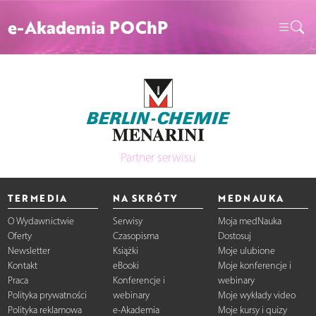
e-Akademia POChP
Partner serwisu
TERMEDIA
NA SKRÓTY
MEDNAUKA
O Wydawnictwie
Serwisy
Moja medNauka
Oferty
Czasopisma
Dostosuj
Newsletter
Książki
Moje ulubione
Kontakt
eBooki
Moje konferencje i
Praca
Konferencje i
webinary
Polityka prywatności
webinary
Moje wykłady video
Polityka reklamowa
e-Akademia
Moje kursy i quizy