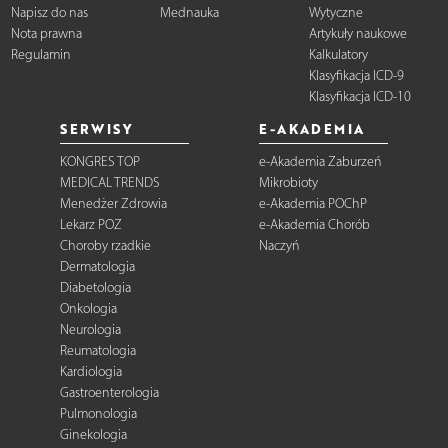
Napisz do nas
Mednauka
Wytyczne
Nota prawna
Artykuły naukowe
Regulamin
Kalkulatory
Klasyfikacja ICD-9
Klasyfikacja ICD-10
SERWISY
E-AKADEMIA
KONGRES TOP
e-Akademia Zaburzeń
MEDICAL TRENDS
Mikrobioty
Menedżer Zdrowia
e-Akademia POChP
Lekarz POZ
e-Akademia Chorób
Choroby rzadkie
Naczyń
Dermatologia
Diabetologia
Onkologia
Neurologia
Reumatologia
Kardiologia
Gastroenterologia
Pulmonologia
Ginekologia