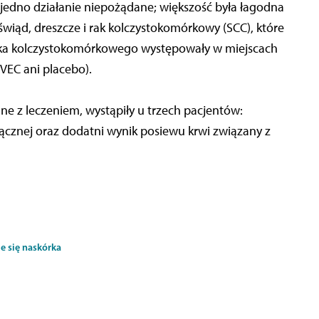
 jedno działanie niepożądane; większość była łagodna
wiąd, dreszcze i rak kolczystokomórkowy (SCC), które
raka kolczystokomórkowego występowały w miejscach
-VEC ani placebo).
e z leczeniem, wystąpiły u trzech pacjentów:
łącznej oraz dodatni wynik posiewu krwi związany z
e się naskórka