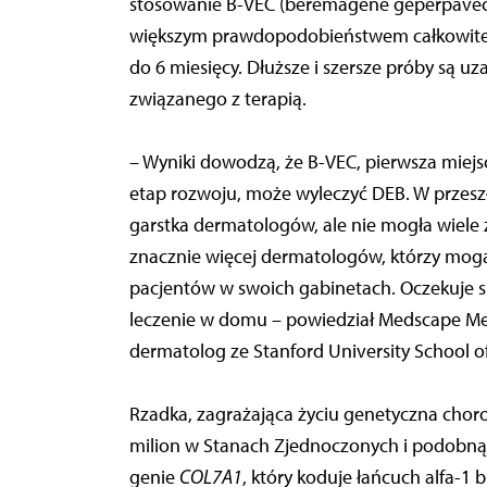
stosowanie B-VEC (beremagene geperpavec),
większym prawdopodobieństwem całkowiteg
do 6 miesięcy. Dłuższe i szersze próby są uz
związanego z terapią.
– Wyniki dowodzą, że B-VEC, pierwsza miejs
etap rozwoju, może wyleczyć DEB. W przeszło
garstka dermatologów, ale nie mogła wiele z
znacznie więcej dermatologów, którzy mogą
pacjentów w swoich gabinetach. Oczekuje s
leczenie w domu – powiedział Medscape Medi
dermatolog ze Stanford University School of
Rzadka, zagrażająca życiu genetyczna chor
milion w Stanach Zjednoczonych i podobną
genie
COL7A1
, który koduje łańcuch alfa-1 