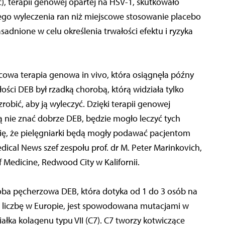
 terapii genowej opartej na HSV-1, skutkowało
o wyleczenia ran niż miejscowe stosowanie placebo
asadnione w celu określenia trwałości efektu i ryzyka
cowa terapia genowa in vivo, która osiągnęła późny
ści DEB był rzadką chorobą, którą widziała tylko
robić, aby ją wyleczyć. Dzięki terapii genowej
 nie znać dobrze DEB, będzie mogło leczyć tych
ię, że pielęgniarki będą mogły podawać pacjentom
cal News szef zespołu prof. dr M. Peter Marinkovich,
 Medicine, Redwood City w Kalifornii.
oba pęcherzowa DEB, która dotyka od 1 do 3 osób na
 liczbę w Europie, jest spowodowana mutacjami w
białka kolagenu typu VII (C7). C7 tworzy kotwiczące