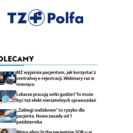
OLECAMY
MZ wyjaśnia pacjentom, jak korzystać z
centralnej e-rejestracji. Webinary raz w
miesiącu
Lekarze pracują setki godzin? To może
być też efekt nierzetelnych sprawozdań
„Zabiegi walizkowe” to ryzyko dla
pacjenta. Nowe zasady od 1
października
Mimo afery liczba pacjentów SOR-u w