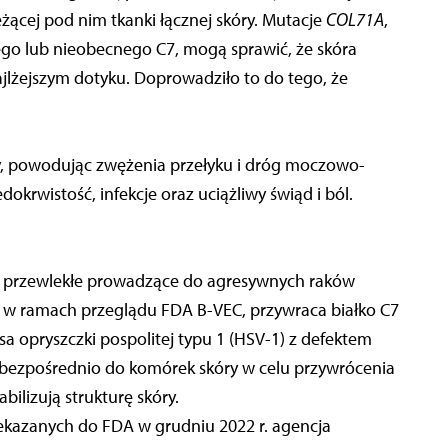
eżącej pod nim tkanki łącznej skóry. Mutacje
COL71A
,
go lub nieobecnego C7, mogą sprawić, że skóra
najlżejszym dotyku. Doprowadziło to do tego, że
y, powodując zwężenia przełyku i dróg moczowo-
dokrwistość, infekcje oraz uciążliwy świąd i ból.
ny przewlekłe prowadzące do agresywnych raków
 w ramach przeglądu FDA B-VEC, przywraca białko C7
opryszczki pospolitej typu 1 (HSV-1) z defektem
bezpośrednio do komórek skóry w celu przywrócenia
bilizują strukturę skóry.
ekazanych do FDA w grudniu 2022 r. agencja