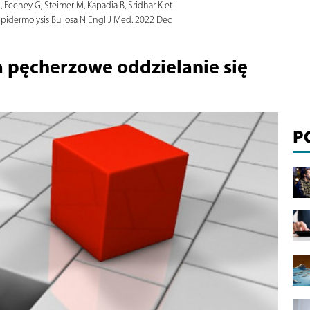
, Feeney G, Steimer M, Kapadia B, Sridhar K et
Epidermolysis Bullosa N Engl J Med. 2022 Dec
a pęcherzowe oddzielanie się
P