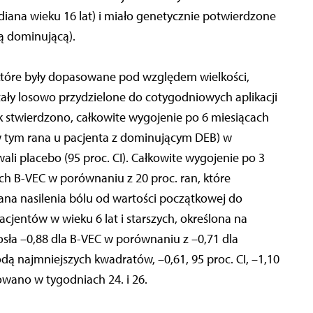
diana wieku 16 lat) i miało genetycznie potwierdzone
mą dominującą).
które były dopasowane pod względem wielkości,
tały losowo przydzielone do cotygodniowych aplikacji
ak stwierdzono, całkowite wygojenie po 6 miesiącach
(w tym rana u pacjenta z dominującym DEB) w
ali placebo (95 proc. CI). Całkowite wygojenie po 3
ch B-VEC w porównaniu z 20 proc. ran, które
iana nasilenia bólu od wartości początkowej do
cjentów w wieku 6 lat i starszych, określona na
osła –0,88 dla B-VEC w porównaniu z –0,71 dla
ą najmniejszych kwadratów, –0,61, 95 proc. CI, –1,10
wano w tygodniach 24. i 26.