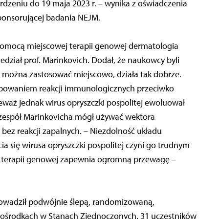
rdzeniu do 19 maja 2023 r. – wynika z oświadczenia
 sponsorującej badania NEJM.
 pomocą miejscowej terapii genowej dermatologia
dział prof. Marinkovich. Dodał, że naukowcy byli
rą można zastosować miejscowo, działa tak dobrze.
tępowaniem reakcji immunologicznych przeciwko
ż jednak wirus opryszczki pospolitej ewoluował
 zespół Marinkovicha mógł używać wektora
 bez reakcji zapalnych. – Niezdolność układu
 się wirusa opryszczki pospolitej czyni go trudnym
r terapii genowej zapewnia ogromną przewagę –
rowadził podwójnie ślepą, randomizowaną,
ośrodkach w Stanach Zjednoczonych. 31 uczestników