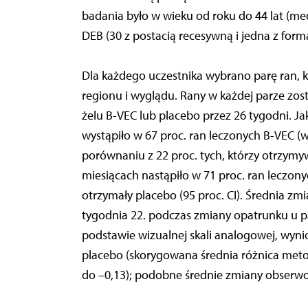
badania było w wieku od roku do 44 lat (me
DEB (30 z postacią recesywną i jedna z for
Dla każdego uczestnika wybrano parę ran, 
regionu i wyglądu. Rany w każdej parze zos
żelu B-VEC lub placebo przez 26 tygodni. J
wystąpiło w 67 proc. ran leczonych B-VEC 
porównaniu z 22 proc. tych, którzy otrzymyw
miesiącach nastąpiło w 71 proc. ran leczony
otrzymały placebo (95 proc. CI). Średnia zm
tygodnia 22. podczas zmiany opatrunku u pa
podstawie wizualnej skali analogowej, wyni
placebo (skorygowana średnia różnica metod
do –0,13); podobne średnie zmiany obserwo