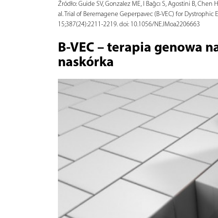
Źródło:
Guide SV, Gonzalez ME, I Bağcı S, Agostini B, Chen H
al. Trial of Beremagene Geperpavec (B-VEC) for Dystrophic 
15;387(24):2211-2219. doi: 10.1056/NEJMoa2206663
B-VEC – terapia genowa n
naskórka