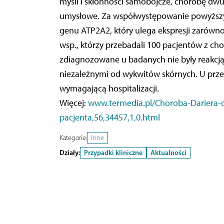
myśli i skłonności samobójcze, chorobę dw
umysłowe. Za współwystępowanie powyższ
genu ATP2A2, który ulega ekspresji zarówno
wsp., którzy przebadali 100 pacjentów z cho
zdiagnozowane u badanych nie były reakcją
niezależnymi od wykwitów skórnych. U prz
wymagającą hospitalizacji.
Więcej:
www.termedia.pl/Choroba-Dariera-o
pacjenta,56,34457,1,0.html
Kategorie:
Inne
Działy:
Przypadki kliniczne
Aktualności