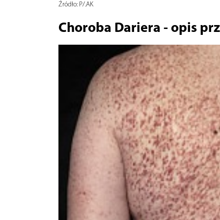
Źródło:
P/.AK
Choroba Dariera - opis p