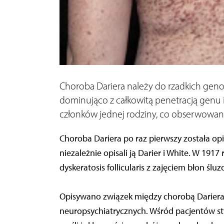
Choroba Dariera należy do rzadkich gen
dominująco z całkowitą penetracją genu
członków jednej rodziny, co obserwowa
Choroba Dariera po raz pierwszy została opis
niezależnie opisali ją Darier i White. W 1917 
dyskeratosis follicularis z zajęciem błon ślu
Opisywano związek między chorobą Darier
neuropsychiatrycznych. Wśród pacjentów st