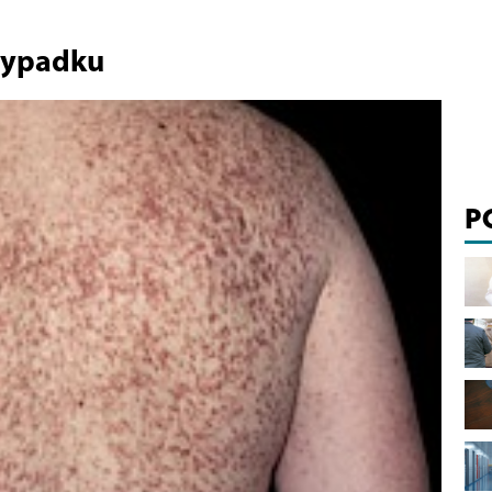
rzypadku
P