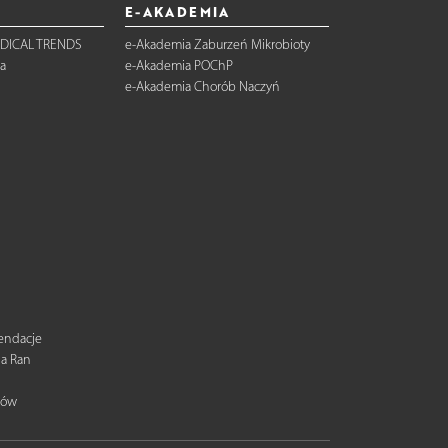
E-AKADEMIA
DICAL TRENDS
e-Akademia Zaburzeń Mikrobioty
a
e-Akademia POChP
e-Akademia Chorób Naczyń
mendacje
ia Ran
tów