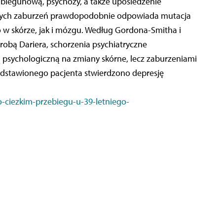
ubiegunową, psychozy, a także upośledzenie
ych zaburzeń prawdopodobnie odpowiada mutacja
 w skórze, jak i mózgu. Według Gordona-Smitha i
robą Dariera, schorzenia psychiatryczne
 psychologiczną na zmiany skórne, lecz zaburzeniami
edstawionego pacjenta stwierdzono depresję
-ciezkim-przebiegu-u-39-letniego-