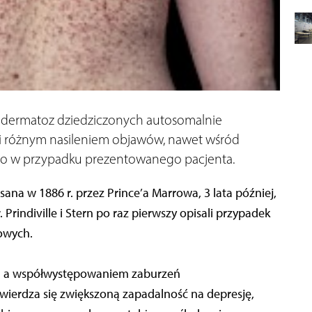
odermatoz dziedziczonych autosomalnie
 i różnym nasileniem objawów, nawet wśród
no w przypadku prezentowanego pacjenta.
ana w 1886 r. przez Prince’a Marrowa, 3 lata później,
r. Prindiville i Stern po raz pierwszy opisali przypadek
zowych.
a a współwystępowaniem zaburzeń
wierdza się zwiększoną zapadalność na depresję,