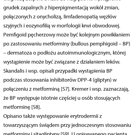
grudek zapalnych z hiperpigmentacją wokół zmian,
połączonych z onycholizą, limfadenopatią węzłów
szyjnych i eozynofilią w morfologii krwi obwodowej.
Pemfigoid pęcherzowy może być kolejnym powikłaniem
po zastosowaniu metforminy (bullous pemphigoid – BP)
– dermatoza o podłożu autoimmunologicznym, której
wystąpienie może być związane z działaniem leków.
Skandalis i wsp. opisali przypadki wystąpienia BP
podczas stosowania inhibitorów DPP-4 (gliptyn) w
połączeniu z metforminą [57]. Kremer i wsp. zaznaczają,
że BP występuje istotnie częściej u osób stosujących
metforminę [58].
Opisano także występowanie erytrodermii z
towarzyszącym świądem przy jednoczesnym stosowaniu
metforminy i sitagliptyny [59]. U opisywanego pacjenta