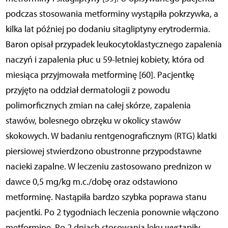
podczas stosowania metforminy wystąpiła pokrzywka, a
kilka lat później po dodaniu sitagliptyny erytrodermia.
Baron opisał przypadek leukocytoklastycznego zapalenia
naczyń i zapalenia płuc u 59-letniej kobiety, która od
miesiąca przyjmowała metforminę [60]. Pacjentkę
przyjęto na oddział dermatologii z powodu
polimorficznych zmian na całej skórze, zapalenia
stawów, bolesnego obrzęku w okolicy stawów
skokowych. W badaniu rentgenograficznym (RTG) klatki
piersiowej stwierdzono obustronne przypodstawne
nacieki zapalne. W leczeniu zastosowano prednizon w
dawce 0,5 mg/kg m.c./dobę oraz odstawiono
metforminę. Nastąpiła bardzo szybka poprawa stanu
pacjentki. Po 2 tygodniach leczenia ponownie włączono
metforminę. Po 2 dniach stosowania leku wystąpiły