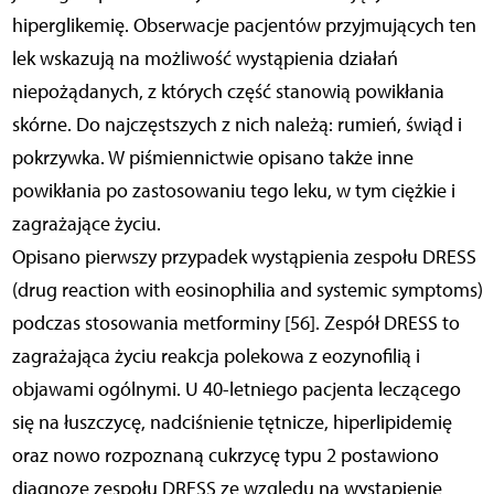
hiperglikemię. Obserwacje pacjentów przyjmujących ten
lek wskazują na możliwość wystąpienia działań
niepożądanych, z których część stanowią powikłania
skórne. Do najczęstszych z nich należą: rumień, świąd i
pokrzywka. W piśmiennictwie opisano także inne
powikłania po zastosowaniu tego leku, w tym ciężkie i
zagrażające życiu.
Opisano pierwszy przypadek wystąpienia zespołu DRESS
(drug reaction with eosinophilia and systemic symptoms)
podczas stosowania metforminy [56]. Zespół DRESS to
zagrażająca życiu reakcja polekowa z eozynofilią i
objawami ogólnymi. U 40-letniego pacjenta leczącego
się na łuszczycę, nadciśnienie tętnicze, hiperlipidemię
oraz nowo rozpoznaną cukrzycę typu 2 postawiono
diagnozę zespołu DRESS ze względu na wystąpienie