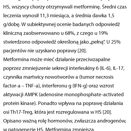
HS, wszyscy chorzy otrzymywali metforminę. Średni czas
leczenia wynosił 11,3 miesiąca, a średnia dawka 1,5
g/dobę. W subiektywnej ocenie badanych odpowiedź
kliniczną zaobserwowano u 68%, z czego u 19%
stwierdzono odpowiedź określoną jako „pełną”. U 25%
pacjentów nie uzyskano poprawy [20].
Metformina może mieć działanie przeciwzapalne
poprzez zmniejszenie sekrecji interleukiny 6 (IL-6), IL-17,
czynnika martwicy nowotworów a (tumor necrosis
factor-a – TNF-a), interferonu g (IFN-g) oraz wzrost
aktywacji AMPK (adenosine monophosphate-activated
protein kinase). Ponadto wpływa na poprawę działania
osi Th17-Treg, która jest rozregulowana w HS [20].
Opisano ważną rolę hormonów, zwłaszcza androgenów,
w patogenezie HS. Metformina zmniejsza