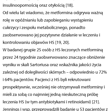
insulinoopornością oraz otyłością [18].
Od wielu lat wiadomo, że metformina odgrywa ważną
rolę w opóźnianiu lub zapobieganiu wystąpieniu
cukrzycy i zespołu metabolicznego, ponadto
zaobserwowano jej pozytywne działanie w leczeniu i
kontrolowaniu objawów HS [19, 20].
W badanej grupie 25 osób z HS leczonych metforminą
przez 24 tygodnie zaobserwowano znaczące obniżenie
wyniku w skali Sartoriusa oraz wskaźnika jakości życia
zależnej od dolegliwości skórnych – odpowiednio u 72%
i 64% pacjentów. Pacjenci z HS byli rekrutowani
prospektywnie, wcześniej nie otrzymywali metforminy i
mieli za sobą co najmniej jedną nieskuteczną próbę
leczenia HS (w tym antybiotykami i retinoidami) [21].
Jennings i wsp. przeprowadzili badanie u 53 pacjentów z