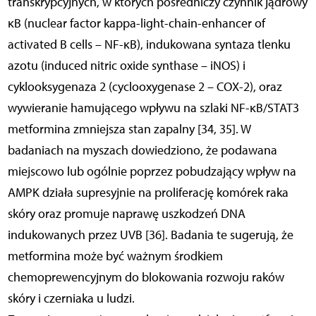
transkrypcyjnych, w których pośredniczy czynnik jądrowy
κB (nuclear factor kappa-light-chain-enhancer of
activated B cells – NF-κB), indukowana syntaza tlenku
azotu (induced nitric oxide synthase – iNOS) i
cyklooksygenaza 2 (cyclooxygenase 2 – COX-2), oraz
wywieranie hamującego wpływu na szlaki NF-κB/STAT3
metformina zmniejsza stan zapalny [34, 35]. W
badaniach na myszach dowiedziono, że podawana
miejscowo lub ogólnie poprzez pobudzający wpływ na
AMPK działa supresyjnie na proliferację komórek raka
skóry oraz promuje naprawę uszkodzeń DNA
indukowanych przez UVB [36]. Badania te sugerują, że
metformina może być ważnym środkiem
chemoprewencyjnym do blokowania rozwoju raków
skóry i czerniaka u ludzi.