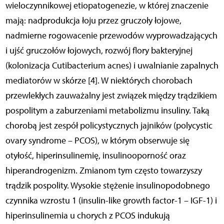
wieloczynnikowej etiopatogenezie, w której znaczenie
mają: nadprodukcja łoju przez gruczoły łojowe,
nadmierne rogowacenie przewodów wyprowadzających
i ujść gruczołów łojowych, rozwój flory bakteryjnej
(kolonizacja Cutibacterium acnes) i uwalnianie zapalnych
mediatorów w skórze [4]. W niektórych chorobach
przewlekłych zauważalny jest związek między trądzikiem
pospolitym a zaburzeniami metabolizmu insuliny. Taką
chorobą jest zespół policystycznych jajników (polycystic
ovary syndrome – PCOS), w którym obserwuje się
otyłość, hiperinsulinemię, insulinooporność oraz
hiperandrogenizm. Zmianom tym często towarzyszy
trądzik pospolity. Wysokie stężenie insulinopodobnego
czynnika wzrostu 1 (insulin-like growth factor-1 – IGF-1) i
hiperinsulinemia u chorych z PCOS indukują