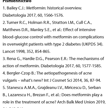
Piśmiennictwo
1. Bailey C.J.: Metformin: historical overview.
Diabetologia 2017, 60, 1566-1576.
2. Turner R.C., Holman R.R., Stratton I.M., Cull C.A.,
Matthews D.R., Manley S.E., et al.: Effect of intensive
blood-glucose control with metformin on complications
in overweight patients with type 2 diabetes (UKPDS 34).
Lancet 1998, 352, 854-865.
3. Rena G., Hardie D.G., Pearson E.R.: The mechanisms of
action of metformin. Diabetologia 2017, 60, 1577-1585.
4. Bergler-Czop B.: The aetiopathogenesis of acne
vulgaris – what’s new? Int J Cosmet Sci 2014, 36, 87-94.
5. Stanescu A.M.A., Grajdeanu I.V., Miricescu D., Serban
B., Lazarescu H., Brezan F., et al.: Does metformin play a
role in the treatment of acne? Arch Balk Med Union 2019,