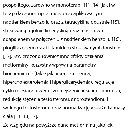
pospolitego, zarówno w monoterapii [11–14], jak i w
terapii łączonej, np. z miejscowo aplikowanym
nadtlenkiem benzoilu oraz z tetracykliną doustnie [15],
stosowaną ogólnie limecykliną oraz miejscowo
adapalenem w połączeniu z nadtlenkiem benzoilu [16],
pioglitazonem oraz flutamidem stosowanymi doustnie
[17]. Stwierdzono również inne efekty działania
metforminy: korzystny wpływ na parametry
biochemiczne (takie jak hiperinsulinemia,
hipercholesterolemia i hiperglicerydemia), regulację
cyklu miesiączkowego, zmniejszenie insulinooporności,
redukcję stężenia testosteronu, androstendionu i
wolnego testosteronu oraz normalizację wskaźnika masy
ciała [11–13, 17].
Ze względu na powyższe dane metformina jako lek