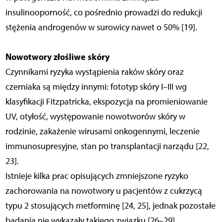
insulinooporność, co pośrednio prowadzi do redukcji
stężenia androgenów w surowicy nawet o 50% [19].
Nowotwory złośliwe skóry
Czynnikami ryzyka wystąpienia raków skóry oraz
czerniaka są między innymi: fototyp skóry I–III wg
klasyfikacji Fitzpatricka, ekspozycja na promieniowanie
UV, otyłość, występowanie nowotworów skóry w
rodzinie, zakażenie wirusami onkogennymi, leczenie
immunosupresyjne, stan po transplantacji narządu [22,
23].
Istnieje kilka prac opisujących zmniejszone ryzyko
zachorowania na nowotwory u pacjentów z cukrzycą
typu 2 stosujących metforminę [24, 25], jednak pozostałe
badania nie wykazały takiego związku [26–29].