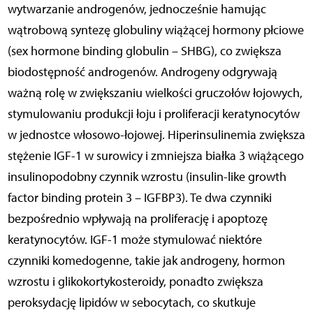
wytwarzanie androgenów, jednocześnie hamując
wątrobową syntezę globuliny wiążącej hormony płciowe
(sex hormone binding globulin – SHBG), co zwiększa
biodostępność androgenów. Androgeny odgrywają
ważną rolę w zwiększaniu wielkości gruczołów łojowych,
stymulowaniu produkcji łoju i proliferacji keratynocytów
w jednostce włosowo-łojowej. Hiperinsulinemia zwiększa
stężenie IGF-1 w surowicy i zmniejsza białka 3 wiążącego
insulinopodobny czynnik wzrostu (insulin-like growth
factor binding protein 3 – IGFBP3). Te dwa czynniki
bezpośrednio wpływają na proliferację i apoptozę
keratynocytów. IGF-1 może stymulować niektóre
czynniki komedogenne, takie jak androgeny, hormon
wzrostu i glikokortykosteroidy, ponadto zwiększa
peroksydację lipidów w sebocytach, co skutkuje