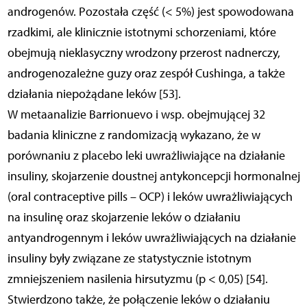
androgenów. Pozostała część (< 5%) jest spowodowana
rzadkimi, ale klinicznie istotnymi schorzeniami, które
obejmują nieklasyczny wrodzony przerost nadnerczy,
androgenozależne guzy oraz zespół Cushinga, a także
działania niepożądane leków [53].
W metaanalizie Barrionuevo i wsp. obejmującej 32
badania kliniczne z randomizacją wykazano, że w
porównaniu z placebo leki uwrażliwiające na działanie
insuliny, skojarzenie doustnej antykoncepcji hormonalnej
(oral contraceptive pills – OCP) i leków uwrażliwiających
na insulinę oraz skojarzenie leków o działaniu
antyandrogennym i leków uwrażliwiających na działanie
insuliny były związane ze statystycznie istotnym
zmniejszeniem nasilenia hirsutyzmu (p < 0,05) [54].
Stwierdzono także, że połączenie leków o działaniu