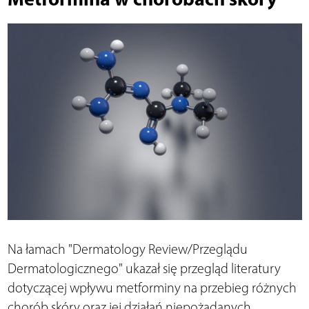
Na łamach "Dermatology Review/Przeglądu
Dermatologicznego" ukazał się przegląd literatury
dotyczącej wpływu metforminy na przebieg różnych
chorób skóry oraz jej działań niepożądanych.