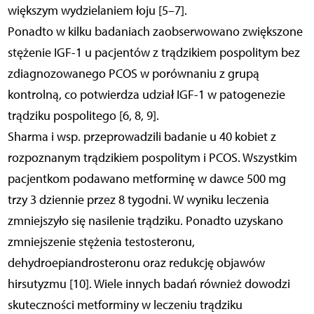
większym wydzielaniem łoju [5–7].
Ponadto w kilku badaniach zaobserwowano zwiększone
stężenie IGF-1 u pacjentów z trądzikiem pospolitym bez
zdiagnozowanego PCOS w porównaniu z grupą
kontrolną, co potwierdza udział IGF-1 w patogenezie
trądziku pospolitego [6, 8, 9].
Sharma i wsp. przeprowadzili badanie u 40 kobiet z
rozpoznanym trądzikiem pospolitym i PCOS. Wszystkim
pacjentkom podawano metforminę w dawce 500 mg
trzy 3 dziennie przez 8 tygodni. W wyniku leczenia
zmniejszyło się nasilenie trądziku. Ponadto uzyskano
zmniejszenie stężenia testosteronu,
dehydroepiandrosteronu oraz redukcję objawów
hirsutyzmu [10]. Wiele innych badań również dowodzi
skuteczności metforminy w leczeniu trądziku