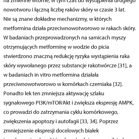
na zmienne wtórne, w tym czas do wystąpienia drugiego
nowotworu i łączną liczbę raków skóry w czasie 3 lat.
Nie są znane dokładne mechanizmy, w których
metformina działa przeciwnowotworowo w rakach skóry.
W badaniach przeprowadzonych na samicach myszy
otrzymujących metforminę w wodzie do picia
stwierdzono znaczną redukcję ryzyka wystąpienia raka
skóry wywołanego przez substancje rakotwórcze [31], a
w badaniach in vitro metformina działała
przeciwnowotworowo w komórkach czerniaka [32].
Ponadto lek ten zmniejsza aktywację szlaku
sygnałowego PI3K/mTOR⁄Akt i zwiększa ekspresję AMPK,
co prowadzi do zatrzymania cyklu komórkowego,
zwiększenia apoptozy i autofagii [33, 34]. Poprzez
zmniejszenie ekspresji docelowych białek