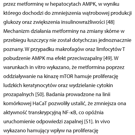
przez metforminę w hepatocytach AMPK, w wyniku
którego dochodzi do zmniejszenia wątrobowej produkcji
glukozy oraz zwiększenia insulinowrażliwości [48]
Mechanizm działania metforminy na zmiany skórne w
przebiegu łuszczycy nie został dotychczas jednoznacznie
poznany. W przypadku makrofagów oraz limfocytów T
pobudzenie AMPK ma efekt przeciwzapalny [49]. W
warunkach in vitro wykazano, że metformina poprzez
oddziaływanie na kinazę mTOR hamuje proliferację
ludzkich keratynocytów oraz wydzielanie cytokin
prozapalnych [50]. Badania prowadzone na linii
komórkowej HaCaT pozwoliły ustalić, że zmniejsza ona
aktywność transkrypcyjną NF-κB, co opóźnia
uruchomienie odpowiedzi zapalnej [51]. In vivo
wykazano hamujący wpływ na proliferację