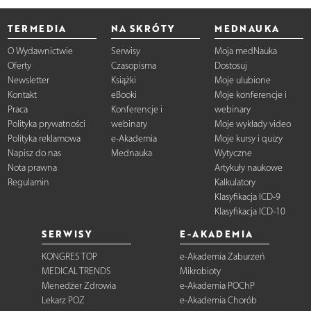
TERMEDIA
NA SKRÓTY
MEDNAUKA
O Wydawnictwie
Serwisy
Moja medNauka
Oferty
Czasopisma
Dostosuj
Newsletter
Książki
Moje ulubione
Kontakt
eBooki
Moje konferencje i
Praca
Konferencje i
webinary
Polityka prywatności
webinary
Moje wykłady video
Polityka reklamowa
e-Akademia
Moje kursy i quizy
Napisz do nas
Mednauka
Wytyczne
Nota prawna
Artykuły naukowe
Regulamin
Kalkulatory
Klasyfikacja ICD-9
Klasyfikacja ICD-10
SERWISY
E-AKADEMIA
KONGRES TOP
e-Akademia Zaburzeń
MEDICAL TRENDS
Mikrobioty
Menedżer Zdrowia
e-Akademia POChP
Lekarz POZ
e-Akademia Chorób