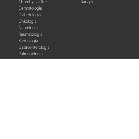
Choroby rzadkie
Naczyń
Dermatologia
Diabetologia
Onkologia
Neurologia
Reumatologia
Kardiologia
Gastroenterologia
Pulmonologia
Ginekologia
Kurier Medyczny
Zalecenia i
rekomendacje
e-Praktyka Leczenia
Ran
Warto wiedzieć
Biblioteka podcastów