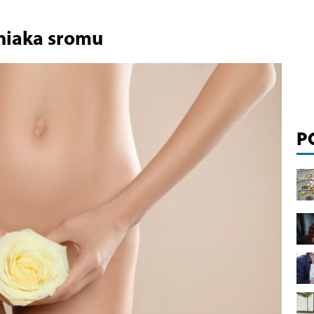
rniaka sromu
P