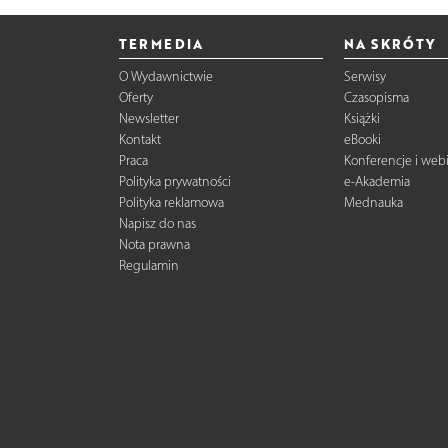
TERMEDIA
NA SKRÓTY
O Wydawnictwie
Serwisy
Oferty
Czasopisma
Newsletter
Książki
Kontakt
eBooki
Praca
Konferencje i web
Polityka prywatności
e-Akademia
Polityka reklamowa
Mednauka
Napisz do nas
Nota prawna
Regulamin