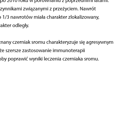
e po 2010 roku w porównaniu z poprzednimi latami.
 czynnikami związanymi z przeżyciem. Nawrót
 1/3 nawrotów miała charakter zlokalizowany,
akter odległy.
znany czerniak sromu charakteryzuje się agresywnym
oże szersze zastosowanie immunoterapii
by poprawić wyniki leczenia czerniaka sromu.