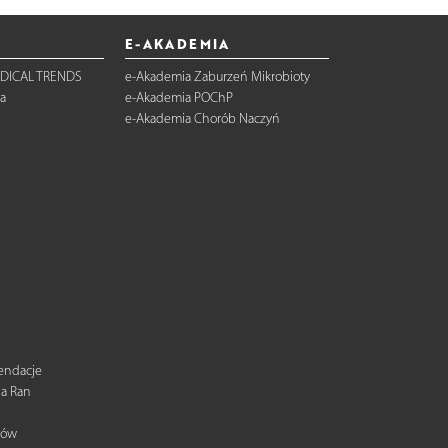
E-AKADEMIA
DICAL TRENDS
e-Akademia Zaburzeń Mikrobioty
a
e-Akademia POChP
e-Akademia Chorób Naczyń
mendacje
ia Ran
tów