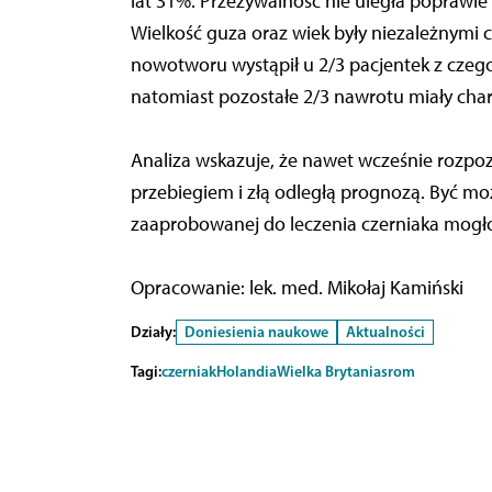
lat 31%. Przeżywalność nie uległa poprawi
Wielkość guza oraz wiek były niezależnymi
nowotworu wystąpił u 2/3 pacjentek z czego
natomiast pozostałe 2/3 nawrotu miały char
Analiza wskazuje, że nawet wcześnie rozpo
przebiegiem i złą odległą prognozą. Być m
zaaprobowanej do leczenia czerniaka mogło
Opracowanie: lek. med. Mikołaj Kamiński
Działy:
Doniesienia naukowe
Aktualności
Tagi:
czerniak
Holandia
Wielka Brytania
srom