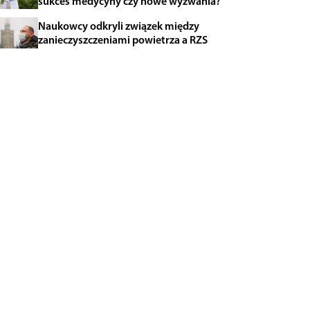
sukces medycyny czy nowe wyzwania?
Naukowcy odkryli związek między
zanieczyszczeniami powietrza a RZS