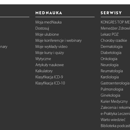
MEDNAUKA
SERWISY
Moja medNauka
KONGRES TOP ME
Dostosuj
Menedżer Zdrowi
Moje ulubione
Lekarz POZ
Moje konferencje i webinary
Choroby rzadkie
inary
Moje wykłady video
Dermatologia
Moje kursy i quizy
Diabetologia
Wytyczne
Onkologia
Artykuły naukowe
Neurologia
Kalkulatory
Reumatologia
Klasyfikacja ICD-9
Kardiologia
Klasyfikacja ICD-10
Gastroenterologia
Pulmonologia
Ginekologia
Kurier Medyczny
Zalecenia i reko
e-Praktyka Leczen
Warto wiedzieć
Biblioteka podcas