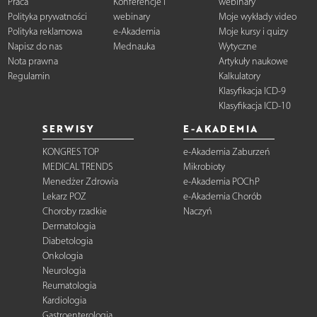
Praca
Konferencje i
webinary
Polityka prywatności
webinary
Moje wykłady video
Polityka reklamowa
e-Akademia
Moje kursy i quizy
Napisz do nas
Mednauka
Wytyczne
Nota prawna
Artykuły naukowe
Regulamin
Kalkulatory
Klasyfikacja ICD-9
Klasyfikacja ICD-10
SERWISY
E-AKADEMIA
KONGRES TOP
e-Akademia Zaburzeń
MEDICAL TRENDS
Mikrobioty
Menedżer Zdrowia
e-Akademia POChP
Lekarz POZ
e-Akademia Chorób
Choroby rzadkie
Naczyń
Dermatologia
Diabetologia
Onkologia
Neurologia
Reumatologia
Kardiologia
Gastroenterologia