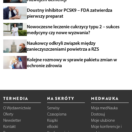
Doustny inhibitor PCSK9 – FDA zatwierdza
pierwszy preparat
Nowoczesne leczenie cukrzycy typu 2 – sukces
medycyny czy nowe wyzwania?
Naukowcy odkryli związek między
zanieczyszczeniami powietrza a RZS
Kolejne rozmowy w sprawie pakietu zmian w
ochronie zdrowia
TERMEDIA
NA SKRÓTY
MEDNAUKA
O Wydawnictwie
Serwisy
Moja medNauka
Oferty
Czasopisma
Dostosuj
Newsletter
Książki
Moje ulubione
Kontakt
eBooki
Moje konferencje i