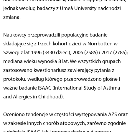
jednak według badaczy z Umeå University nadchodzi
zmiana.
Naukowcy przeprowadzili populacyjne badanie
składające się z trzech kohort dzieci w Norrbotten w
Szwecji z lat 1996 (3430 dzieci), 2006 (2585) i 2017 (2785);
mediana wieku wynosiła 8 lat. We wszystkich grupach
zastosowano kwestionariusz zawierający pytania z
protokołu, według którego przeprowadzono głośne i
ważne badanie ISAAC (International Study of Asthma
and Allergies in Childhood).
Oceniono tendencje w częstości występowania AZS oraz
w zakresie innych chorób atopowych, zarówno zgodnie
z definicją ISAAC, jak i poprzez dodanie diagnozy