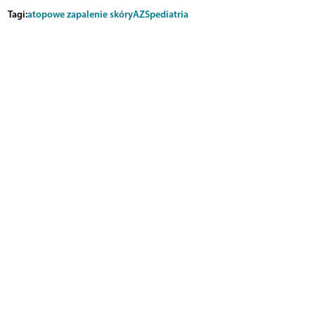
Tagi:
atopowe zapalenie skóry
AZS
pediatria