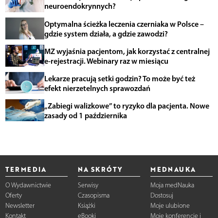
neuroendokrynnych?
Optymalna ścieżka leczenia czerniaka w Polsce –
gdzie system działa, a gdzie zawodzi?
MZ wyjaśnia pacjentom, jak korzystać z centralnej
e-rejestracji. Webinary raz w miesiącu
Lekarze pracują setki godzin? To może być też
efekt nierzetelnych sprawozdań
„Zabiegi walizkowe” to ryzyko dla pacjenta. Nowe
zasady od 1 października
TERMEDIA
NA SKRÓTY
MEDNAUKA
O Wydawnictwie
Serwisy
Moja medNauka
Oferty
Czasopisma
Dostosuj
Newsletter
Książki
Moje ulubione
Kontakt
eBooki
Moje konferencje i