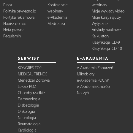
Praca
Konferencje i
webinary
Polityka prywatności
webinary
Moje wykłady video
Polityka reklamowa
e-Akademia
Moje kursy i quizy
Napisz do nas
Mednauka
Wytyczne
Nota prawna
Artykuły naukowe
Regulamin
Kalkulatory
Klasyfikacja ICD-9
Klasyfikacja ICD-10
SERWISY
E-AKADEMIA
KONGRES TOP
e-Akademia Zaburzeń
MEDICAL TRENDS
Mikrobioty
Menedżer Zdrowia
e-Akademia POChP
Lekarz POZ
e-Akademia Chorób
Choroby rzadkie
Naczyń
Dermatologia
Diabetologia
Onkologia
Neurologia
Reumatologia
Kardiologia