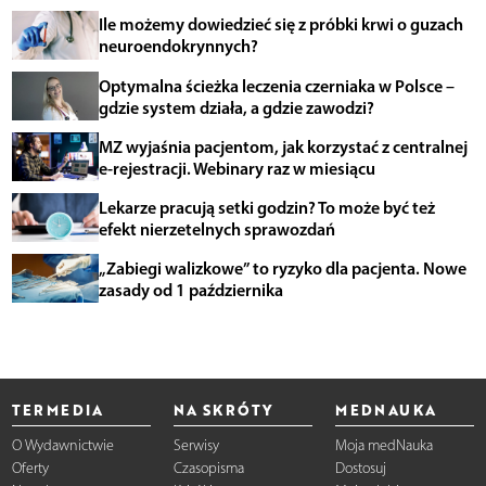
Ile możemy dowiedzieć się z próbki krwi o guzach
neuroendokrynnych?
Optymalna ścieżka leczenia czerniaka w Polsce –
gdzie system działa, a gdzie zawodzi?
MZ wyjaśnia pacjentom, jak korzystać z centralnej
e-rejestracji. Webinary raz w miesiącu
Lekarze pracują setki godzin? To może być też
efekt nierzetelnych sprawozdań
„Zabiegi walizkowe” to ryzyko dla pacjenta. Nowe
zasady od 1 października
TERMEDIA
NA SKRÓTY
MEDNAUKA
O Wydawnictwie
Serwisy
Moja medNauka
Oferty
Czasopisma
Dostosuj