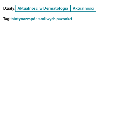
Działy:
Aktualności w Dermatologia
Aktualności
Tagi:
biotyna
zespół łamliwych paznokci