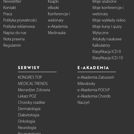
Newsletter
Książki
Moje ulubione
Kontakt
eBooki
Moje konferencje i
Praca
Konferencje i
webinary
Polityka prywatności
webinary
Moje wykłady video
Polityka reklamowa
e-Akademia
Moje kursy i quizy
Napisz do nas
Mednauka
Wytyczne
Nota prawna
Artykuły naukowe
Regulamin
Kalkulatory
Klasyfikacja ICD-9
Klasyfikacja ICD-10
SERWISY
E-AKADEMIA
KONGRES TOP
e-Akademia Zaburzeń
MEDICAL TRENDS
Mikrobioty
Menedżer Zdrowia
e-Akademia POChP
Lekarz POZ
e-Akademia Chorób
Choroby rzadkie
Naczyń
Dermatologia
Diabetologia
Onkologia
Neurologia
Reumatologia