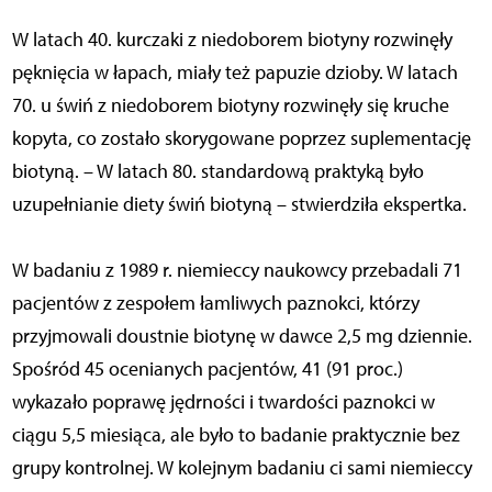
W latach 40. kurczaki z niedoborem biotyny rozwinęły
pęknięcia w łapach, miały też papuzie dzioby. W latach
70. u świń z niedoborem biotyny rozwinęły się kruche
kopyta, co zostało skorygowane poprzez suplementację
biotyną. – W latach 80. standardową praktyką było
uzupełnianie diety świń biotyną – stwierdziła ekspertka.
W badaniu z 1989 r. niemieccy naukowcy przebadali 71
pacjentów z zespołem łamliwych paznokci, którzy
przyjmowali doustnie biotynę w dawce 2,5 mg dziennie.
Spośród 45 ocenianych pacjentów, 41 (91 proc.)
wykazało poprawę jędrności i twardości paznokci w
ciągu 5,5 miesiąca, ale było to badanie praktycznie bez
grupy kontrolnej. W kolejnym badaniu ci sami niemieccy