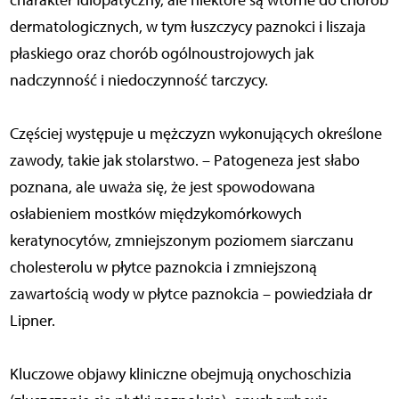
charakter idiopatyczny, ale niektóre są wtórne do chorób
dermatologicznych, w tym łuszczycy paznokci i liszaja
płaskiego oraz chorób ogólnoustrojowych jak
nadczynność i niedoczynność tarczycy.
Częściej występuje u mężczyzn wykonujących określone
zawody, takie jak stolarstwo. – Patogeneza jest słabo
poznana, ale uważa się, że jest spowodowana
osłabieniem mostków międzykomórkowych
keratynocytów, zmniejszonym poziomem siarczanu
cholesterolu w płytce paznokcia i zmniejszoną
zawartością wody w płytce paznokcia – powiedziała dr
Lipner.
Kluczowe objawy kliniczne obejmują onychoschizia