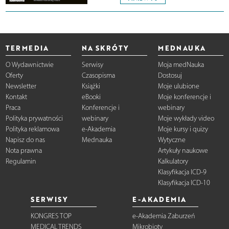
TERMEDIA
NA SKRÓTY
MEDNAUKA
O Wydawnictwie
Serwisy
Moja medNauka
Oferty
Czasopisma
Dostosuj
Newsletter
Książki
Moje ulubione
Kontakt
eBooki
Moje konferencje i
Praca
Konferencje i
webinary
Polityka prywatności
webinary
Moje wykłady video
Polityka reklamowa
e-Akademia
Moje kursy i quizy
Napisz do nas
Mednauka
Wytyczne
Nota prawna
Artykuły naukowe
Regulamin
Kalkulatory
Klasyfikacja ICD-9
Klasyfikacja ICD-10
SERWISY
E-AKADEMIA
KONGRES TOP
e-Akademia Zaburzeń
MEDICAL TRENDS
Mikrobioty