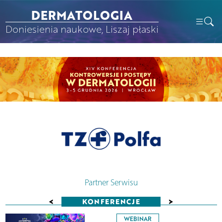
DERMATOLOGIA
Doniesienia naukowe, Liszaj płaski
Partner Serwisu
<
>
KONFERENCJE
WEBINAR