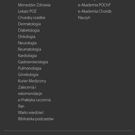
Menedżer Zdrowia
e-Akademia POChP
Lekarz POZ
e-Akademia Chorób
Choroby rzadkie
Naczyń
Dermatologia
Diabetologia
Onkologia
Neurologia
Reumatologia
Kardiologia
Gastroenterologia
Pulmonologia
Ginekologia
Kurier Medyczny
Zalecenia i
rekomendacje
e-Praktyka Leczenia
Ran
Warto wiedzieć
Biblioteka podcastów