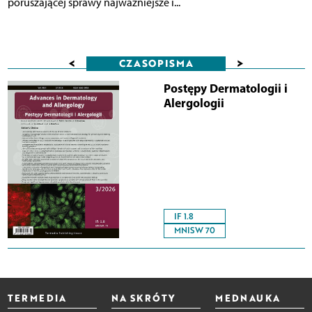
poruszającej sprawy najważniejsze i...
<
>
CZASOPISMA
Postępy Dermatologii i
Alergologii
IF 1.8
MNISW 70
TERMEDIA
NA SKRÓTY
MEDNAUKA