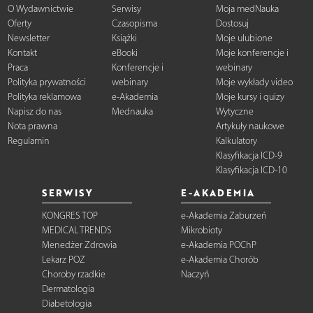
O Wydawnictwie
Serwisy
Moja medNauka
Oferty
Czasopisma
Dostosuj
Newsletter
Książki
Moje ulubione
Kontakt
eBooki
Moje konferencje i
Praca
Konferencje i
webinary
Polityka prywatności
webinary
Moje wykłady video
Polityka reklamowa
e-Akademia
Moje kursy i quizy
Napisz do nas
Mednauka
Wytyczne
Nota prawna
Artykuły naukowe
Regulamin
Kalkulatory
Klasyfikacja ICD-9
Klasyfikacja ICD-10
SERWISY
E-AKADEMIA
KONGRES TOP
e-Akademia Zaburzeń
MEDICAL TRENDS
Mikrobioty
Menedżer Zdrowia
e-Akademia POChP
Lekarz POZ
e-Akademia Chorób
Choroby rzadkie
Naczyń
Dermatologia
Diabetologia