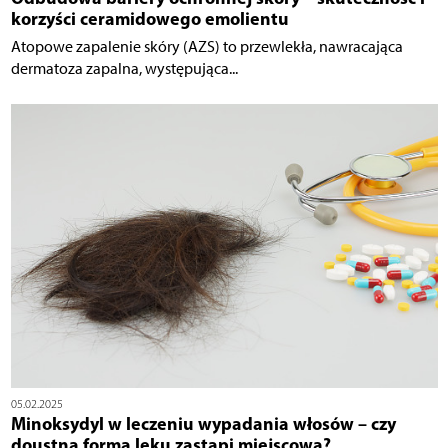
korzyści ceramidowego emolientu
Atopowe zapalenie skóry (AZS) to przewlekła, nawracająca
dermatoza zapalna, występująca...
05.02.2025
Minoksydyl w leczeniu wypadania włosów – czy
doustna forma leku zastąpi miejscową?