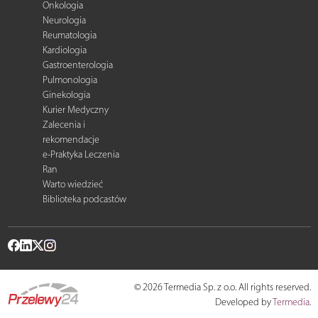
Onkologia
Neurologia
Reumatologia
Kardiologia
Gastroenterologia
Pulmonologia
Ginekologia
Kurier Medyczny
Zalecenia i
rekomendacje
e-Praktyka Leczenia
Ran
Warto wiedzieć
Biblioteka podcastów
© 2026 Termedia Sp. z o.o. All rights reserved.
Developed by
Termedia
.