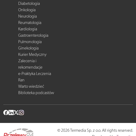
Diabetologia
Onkologia
Neurologia
Reumatologia
Kardiologia
Gastroenterologia
Pulmonologia
Ginekologia
Kurier Medyczny
Zalecenia i
rekomendacje
e-Praktyka Leczenia
Ran
Warto wiedzieć
Biblioteka podcastów
© 2026 Termedia Sp. z o.o. All rights reserved.