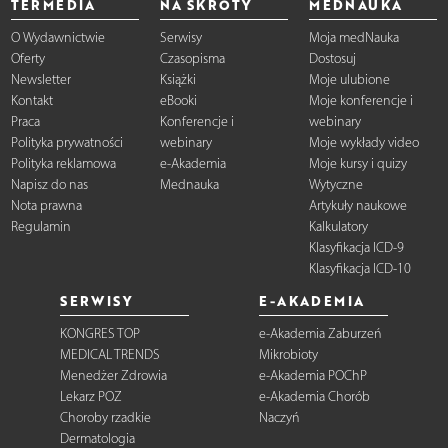
TERMEDIA
NA SKRÓTY
MEDNAUKA
O Wydawnictwie
Serwisy
Moja medNauka
Oferty
Czasopisma
Dostosuj
Newsletter
Książki
Moje ulubione
Kontakt
eBooki
Moje konferencje i
Praca
Konferencje i
webinary
Polityka prywatności
webinary
Moje wykłady video
Polityka reklamowa
e-Akademia
Moje kursy i quizy
Napisz do nas
Mednauka
Wytyczne
Nota prawna
Artykuły naukowe
Regulamin
Kalkulatory
Klasyfikacja ICD-9
Klasyfikacja ICD-10
SERWISY
E-AKADEMIA
KONGRES TOP
e-Akademia Zaburzeń
MEDICAL TRENDS
Mikrobioty
Menedżer Zdrowia
e-Akademia POChP
Lekarz POZ
e-Akademia Chorób
Choroby rzadkie
Naczyń
Dermatologia