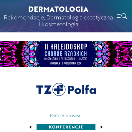
DERMATOLOGIA
Rekomendacje, Dermatologia estetyczna
i kosmetologia
Partner Serwisu
<
>
KONFERENCJE