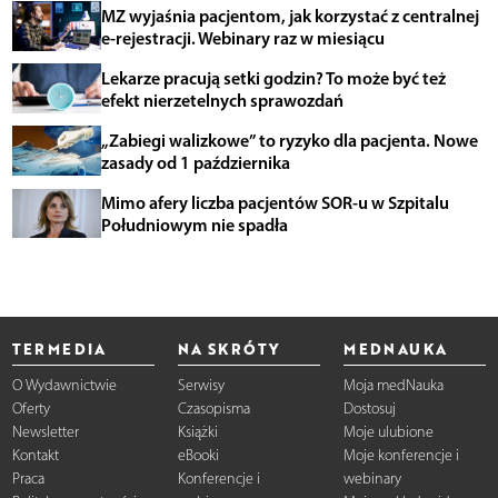
MZ wyjaśnia pacjentom, jak korzystać z centralnej
e-rejestracji. Webinary raz w miesiącu
Lekarze pracują setki godzin? To może być też
efekt nierzetelnych sprawozdań
„Zabiegi walizkowe” to ryzyko dla pacjenta. Nowe
zasady od 1 października
Mimo afery liczba pacjentów SOR-u w Szpitalu
Południowym nie spadła
TERMEDIA
NA SKRÓTY
MEDNAUKA
O Wydawnictwie
Serwisy
Moja medNauka
Oferty
Czasopisma
Dostosuj
Newsletter
Książki
Moje ulubione
Kontakt
eBooki
Moje konferencje i
Praca
Konferencje i
webinary