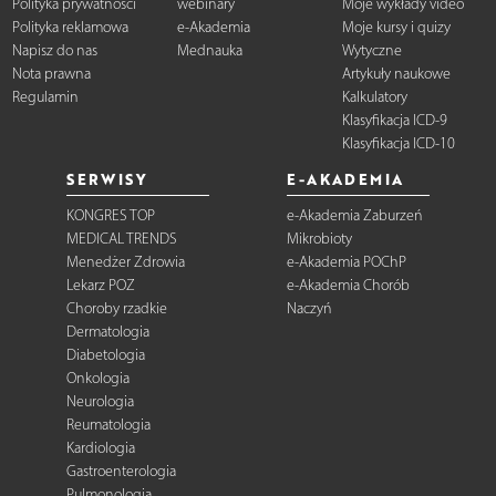
Polityka prywatności
webinary
Moje wykłady video
Polityka reklamowa
e-Akademia
Moje kursy i quizy
Napisz do nas
Mednauka
Wytyczne
Nota prawna
Artykuły naukowe
Regulamin
Kalkulatory
Klasyfikacja ICD-9
Klasyfikacja ICD-10
SERWISY
E-AKADEMIA
KONGRES TOP
e-Akademia Zaburzeń
MEDICAL TRENDS
Mikrobioty
Menedżer Zdrowia
e-Akademia POChP
Lekarz POZ
e-Akademia Chorób
Choroby rzadkie
Naczyń
Dermatologia
Diabetologia
Onkologia
Neurologia
Reumatologia
Kardiologia
Gastroenterologia
Pulmonologia