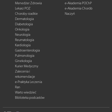
Menedżer Zdrowia
e-Akademia POChP
Lekarz POZ
e-Akademia Chorób
Choroby rzadkie
Naczyń
Dermatologia
Diabetologia
Onkologia
Neurologia
Reumatologia
Kardiologia
Gastroenterologia
Pulmonologia
Ginekologia
Kurier Medyczny
Zalecenia i
rekomendacje
e-Praktyka Leczenia
Ran
Warto wiedzieć
Biblioteka podcastów