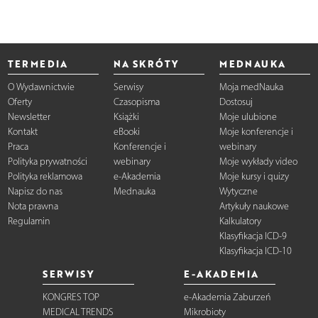
TERMEDIA
NA SKRÓTY
MEDNAUKA
O Wydawnictwie
Serwisy
Moja medNauka
Oferty
Czasopisma
Dostosuj
Newsletter
Książki
Moje ulubione
Kontakt
eBooki
Moje konferencje i
Praca
Konferencje i
webinary
Polityka prywatności
webinary
Moje wykłady video
Polityka reklamowa
e-Akademia
Moje kursy i quizy
Napisz do nas
Mednauka
Wytyczne
Nota prawna
Artykuły naukowe
Regulamin
Kalkulatory
Klasyfikacja ICD-9
Klasyfikacja ICD-10
SERWISY
E-AKADEMIA
KONGRES TOP
e-Akademia Zaburzeń
MEDICAL TRENDS
Mikrobioty