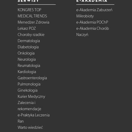
SERWISY
E-AKADEMIA
KONGRES TOP
e-Akademia Zaburzeń
MEDICAL TRENDS
Mikrobioty
Menedżer Zdrowia
e-Akademia POChP
Lekarz POZ
e-Akademia Chorób
Choroby rzadkie
Naczyń
Dermatologia
Diabetologia
Onkologia
Neurologia
Reumatologia
Kardiologia
Gastroenterologia
Pulmonologia
Ginekologia
Kurier Medyczny
Zalecenia i
rekomendacje
e-Praktyka Leczenia
Ran
Warto wiedzieć