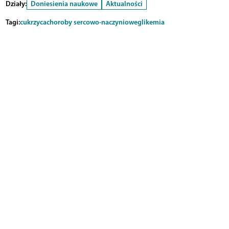
Działy:
Doniesienia naukowe
Aktualności
Tagi:
cukrzyca
choroby sercowo-naczyniowe
glikemia