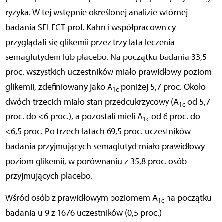
ryzyka. W tej wstępnie określonej analizie wtórnej
badania SELECT prof. Kahn i współpracownicy
przyglądali się glikemii przez trzy lata leczenia
semaglutydem lub placebo. Na początku badania 33,5
proc. wszystkich uczestników miało prawidłowy poziom
glikemii, zdefiniowany jako A
poniżej 5,7 proc. Około
1c
dwóch trzecich miało stan przedcukrzycowy (A
od 5,7
1c
proc. do <6 proc.), a pozostali mieli A
od 6 proc. do
1c
<6,5 proc. Po trzech latach 69,5 proc. uczestników
badania przyjmujących semaglutyd miało prawidłowy
poziom glikemii, w porównaniu z 35,8 proc. osób
przyjmujących placebo.
Wśród osób z prawidłowym poziomem A
na początku
1c
badania u 9 z 1676 uczestników (0,5 proc.)