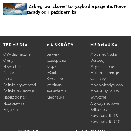
„Zabiegi walizkowe” to ryzyko dla pacjenta. Nowe
zasady od 1 października
TERMEDIA
NA SKRÓTY
MEDNAUKA
O Wydawnictwie
Serwisy
Moja medNauka
Oferty
Czasopisma
Dostosuj
Newsletter
Książki
Moje ulubione
Kontakt
eBooki
Moje konferencje i
Praca
Konferencje i
webinary
Polityka prywatności
webinary
Moje wykłady video
Polityka reklamowa
e-Akademia
Moje kursy i quizy
Napisz do nas
Mednauka
Wytyczne
Nota prawna
Artykuły naukowe
Regulamin
Kalkulatory
Klasyfikacja ICD-9
Klasyfikacja ICD-10