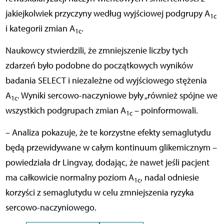
jakiejkolwiek przyczyny według wyjściowej podgrupy A
1c
i kategorii zmian A
.
1c
Naukowcy stwierdzili, że zmniejszenie liczby tych
zdarzeń było podobne do początkowych wyników
badania SELECT i niezależne od wyjściowego stężenia
A
. Wyniki sercowo-naczyniowe były „również spójne we
1c
wszystkich podgrupach zmian A
– poinformowali.
1c
– Analiza pokazuje, że te korzystne efekty semaglutydu
będą przewidywane w całym kontinuum glikemicznym –
powiedziała dr Lingvay, dodając, że nawet jeśli pacjent
ma całkowicie normalny poziom A
, nadal odniesie
1c
korzyści z semaglutydu w celu zmniejszenia ryzyka
sercowo-naczyniowego.