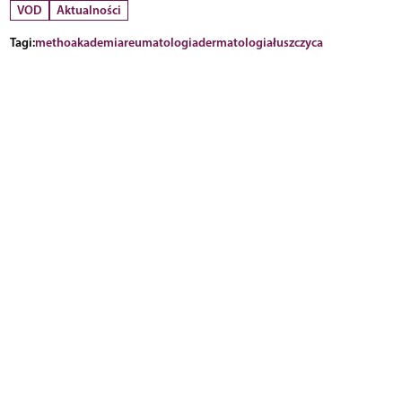
VOD
Aktualności
Tagi:
methoakademia
reumatologia
dermatologia
łuszczyca