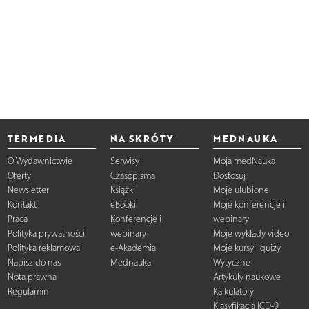
TERMEDIA
NA SKRÓTY
MEDNAUKA
O Wydawnictwie
Serwisy
Moja medNauka
Oferty
Czasopisma
Dostosuj
Newsletter
Książki
Moje ulubione
Kontakt
eBooki
Moje konferencje i
Praca
Konferencje i
webinary
Polityka prywatności
webinary
Moje wykłady video
Polityka reklamowa
e-Akademia
Moje kursy i quizy
Napisz do nas
Mednauka
Wytyczne
Nota prawna
Artykuły naukowe
Regulamin
Kalkulatory
Klasyfikacja ICD-9