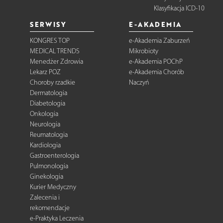
Klasyfikacja ICD-10
SERWISY
E-AKADEMIA
KONGRES TOP
e-Akademia Zaburzeń
MEDICAL TRENDS
Mikrobioty
Menedżer Zdrowia
e-Akademia POChP
Lekarz POZ
e-Akademia Chorób
Choroby rzadkie
Naczyń
Dermatologia
Diabetologia
Onkologia
Neurologia
Reumatologia
Kardiologia
Gastroenterologia
Pulmonologia
Ginekologia
Kurier Medyczny
Zalecenia i
rekomendacje
e-Praktyka Leczenia