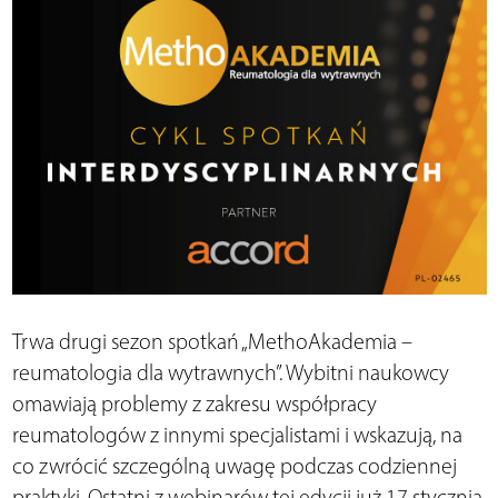
Trwa drugi sezon spotkań „MethoAkademia –
reumatologia dla wytrawnych”. Wybitni naukowcy
omawiają problemy z zakresu współpracy
reumatologów z innymi specjalistami i wskazują, na
co zwrócić szczególną uwagę podczas codziennej
praktyki. Ostatni z webinarów tej edycji już 17 stycznia.