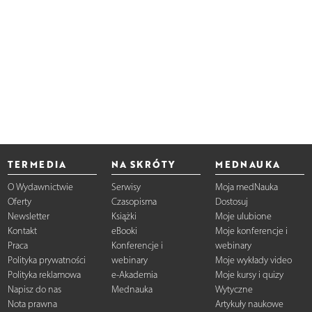
TERMEDIA
NA SKRÓTY
MEDNAUKA
O Wydawnictwie
Serwisy
Moja medNauka
Oferty
Czasopisma
Dostosuj
Newsletter
Książki
Moje ulubione
Kontakt
eBooki
Moje konferencje i
Praca
Konferencje i
webinary
Polityka prywatności
webinary
Moje wykłady video
Polityka reklamowa
e-Akademia
Moje kursy i quizy
Napisz do nas
Mednauka
Wytyczne
Nota prawna
Artykuły naukowe