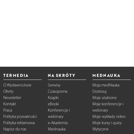
TERMEDIA
NA SKRÓTY
MEDNAUKA
O Wydawnictwie
Serwisy
Moja medNauka
Oferty
Czasopisma
Dostosuj
Newsletter
Książki
Moje ulubione
Kontakt
eBooki
Moje konferencje i
Praca
Konferencje i
webinary
Polityka prywatności
webinary
Moje wykłady video
Polityka reklamowa
e-Akademia
Moje kursy i quizy
Napisz do nas
Mednauka
Wytyczne