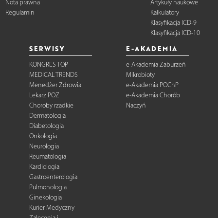
Nota prawna
Artykuły naukowe
Regulamin
Kalkulatory
Klasyfikacja ICD-9
Klasyfikacja ICD-10
SERWISY
E-AKADEMIA
KONGRES TOP
e-Akademia Zaburzeń
MEDICAL TRENDS
Mikrobioty
Menedżer Zdrowia
e-Akademia POChP
Lekarz POZ
e-Akademia Chorób
Choroby rzadkie
Naczyń
Dermatologia
Diabetologia
Onkologia
Neurologia
Reumatologia
Kardiologia
Gastroenterologia
Pulmonologia
Ginekologia
Kurier Medyczny
Zalecenia i