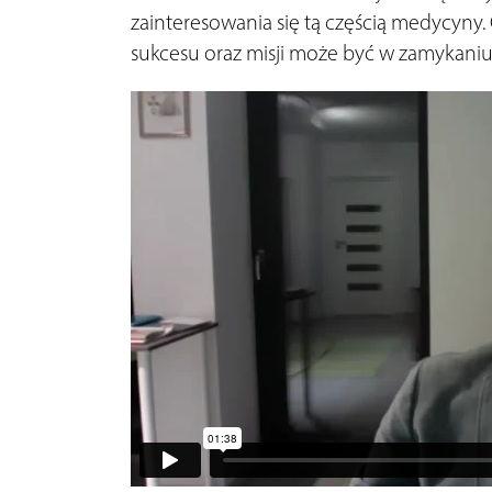
zainteresowania się tą częścią medycyny. 
sukcesu oraz misji może być w zamykaniu