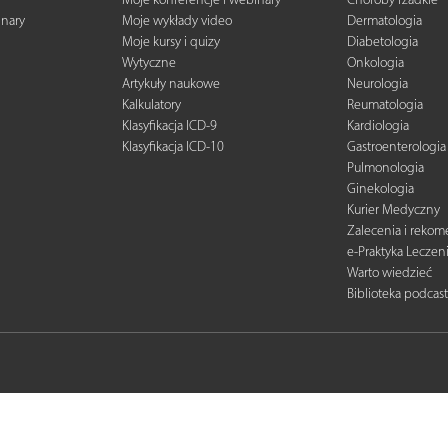
inary
Moje wykłady video
Dermatologia
Moje kursy i quizy
Diabetologia
Wytyczne
Onkologia
Artykuły naukowe
Neurologia
Kalkulatory
Reumatologia
Klasyfikacja ICD-9
Kardiologia
Klasyfikacja ICD-10
Gastroenterologia
Pulmonologia
Ginekologia
Kurier Medyczny
Zalecenia i reko
e-Praktyka Leczen
Warto wiedzieć
Biblioteka podcas