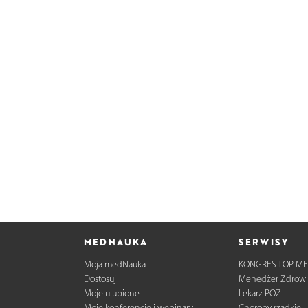
MEDNAUKA
SERWISY
Moja medNauka
KONGRES TOP ME
Dostosuj
Menedżer Zdrowi
Moje ulubione
Lekarz POZ
Moje konferencje i webinary
Choroby rzadkie