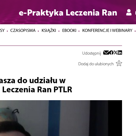
e-Praktyka Leczenia Ran
SY
CZASOPISMA
KSIĄŻKI
EBOOKI
KONFERENCJE I WEBINARY
Udostępnij
Dodaj do ulubionych
asza do udziału w
 Leczenia Ran PTLR