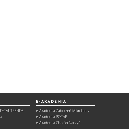
E-AKADEMIA
DICAL TRENDS
e-Akademia Zaburzeń Mikrobioty
a
e-Akademia POChP
e-Akademia Chorób Naczyń