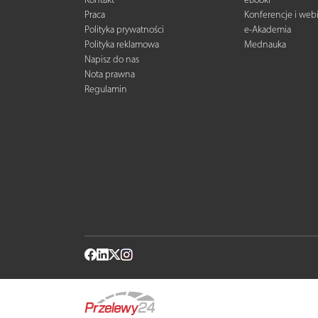
Praca
Konferencje i web
Polityka prywatności
e-Akademia
Polityka reklamowa
Mednauka
Napisz do nas
Nota prawna
Regulamin