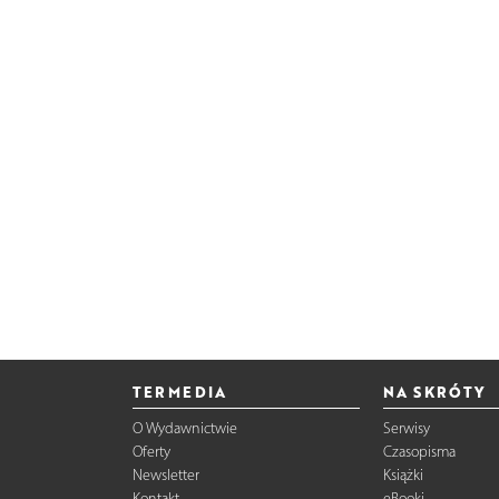
TERMEDIA
NA SKRÓTY
O Wydawnictwie
Serwisy
Oferty
Czasopisma
Newsletter
Książki
Kontakt
eBooki