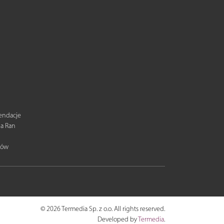
mendacje
ia Ran
tów
© 2026 Termedia Sp. z o.o. All rights reserved.
Developed by
Termedia
.