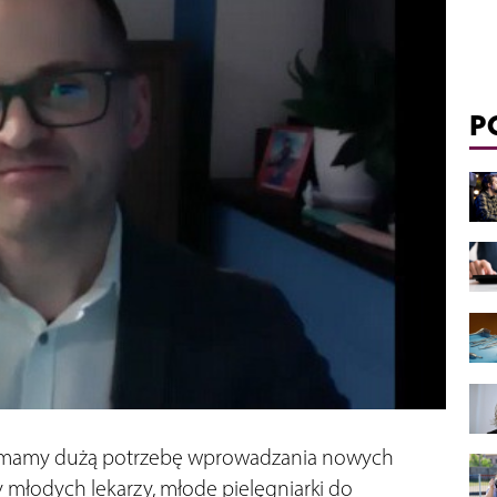
P
, mamy dużą potrzebę wprowadzania nowych
 młodych lekarzy, młode pielęgniarki do