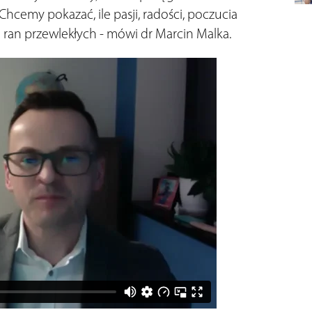
Chcemy pokazać, ile pasji, radości, poczucia
 ran przewlekłych - mówi dr Marcin Malka.