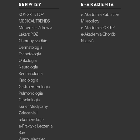
SERWISY
E-AKADEMIA
KONGRES TOP
e-Akademia Zaburzeń
MEDICAL TRENDS
Mikrobioty
Menedżer Zdrowia
e-Akademia POChP
Lekarz POZ
e-Akademia Chorób
Choroby rzadkie
Naczyń
Dermatologia
Diabetologia
Onkologia
Neurologia
Reumatologia
Kardiologia
Gastroenterologia
Pulmonologia
Ginekologia
Kurier Medyczny
Zalecenia i
rekomendacje
e-Praktyka Leczenia
Ran
Warto wiedzieć