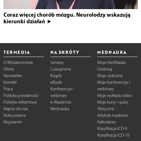
Coraz więcej chorób mózgu. Neurolodzy wskazują
kierunki działań ►
TERMEDIA
NA SKRÓTY
MEDNAUKA
O Wydawnictwie
Serwisy
Moja medNauka
Oferty
Czasopisma
Dostosuj
Newsletter
Książki
Moje ulubione
Kontakt
eBooki
Moje konferencje i
Praca
Konferencje i
webinary
Polityka prywatności
webinary
Moje wykłady video
Polityka reklamowa
e-Akademia
Moje kursy i quizy
Napisz do nas
Mednauka
Wytyczne
Nota prawna
Artykuły naukowe
Regulamin
Kalkulatory
Klasyfikacja ICD-9
Klasyfikacja ICD-10