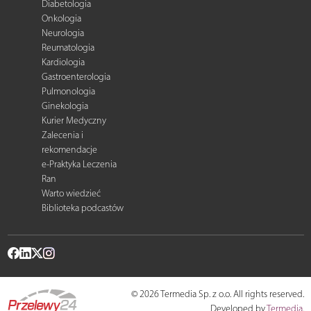
Diabetologia
Onkologia
Neurologia
Reumatologia
Kardiologia
Gastroenterologia
Pulmonologia
Ginekologia
Kurier Medyczny
Zalecenia i
rekomendacje
e-Praktyka Leczenia
Ran
Warto wiedzieć
Biblioteka podcastów
© 2026 Termedia Sp. z o.o. All rights reserved.
Developed by
Termedia
.