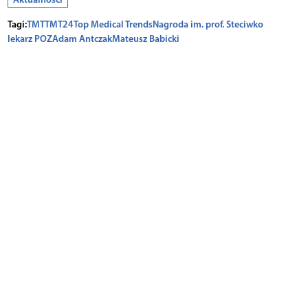
Tagi:
TMT
TMT24
Top Medical Trends
Nagroda im. prof. Steciwko
lekarz POZ
Adam Antczak
Mateusz Babicki