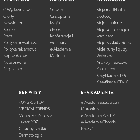
O Wydawnictwie
Serwisy
Moja medNauka
Oferty
Czasopisma
Dostosuj
Newsletter
Książki
Moje ulubione
Kontakt
eBooki
Moje konferencje i
Praca
Konferencje i
webinary
Polityka prywatności
webinary
Moje wykłady video
Polityka reklamowa
e-Akademia
Moje kursy i quizy
Napisz do nas
Mednauka
Wytyczne
Nota prawna
Artykuły naukowe
Regulamin
Kalkulatory
Klasyfikacja ICD-9
Klasyfikacja ICD-10
SERWISY
E-AKADEMIA
KONGRES TOP
e-Akademia Zaburzeń
MEDICAL TRENDS
Mikrobioty
Menedżer Zdrowia
e-Akademia POChP
Lekarz POZ
e-Akademia Chorób
Choroby rzadkie
Naczyń
Dermatologia