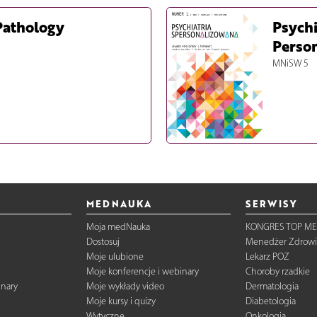
 Pathology
Psychi
Person
MNiSW 5
MEDNAUKA
SERWISY
Moja medNauka
KONGRES TOP ME
Dostosuj
Menedżer Zdrowi
Moje ulubione
Lekarz POZ
Moje konferencje i webinary
Choroby rzadkie
inary
Moje wykłady video
Dermatologia
Moje kursy i quizy
Diabetologia
Wytyczne
Onkologia