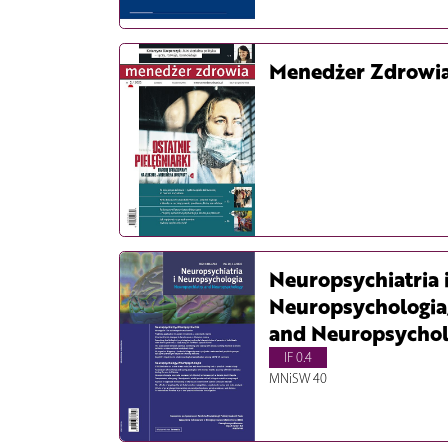
Menedżer Zdrowi
Neuropsychiatria 
Neuropsychologia
and Neuropsycho
IF 0.4
MNiSW 40