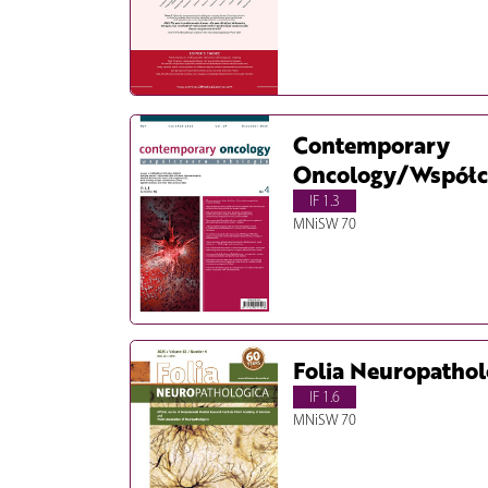
Contemporary
Oncology/Współc
IF 1.3
MNiSW 70
Folia Neuropathol
IF 1.6
MNiSW 70