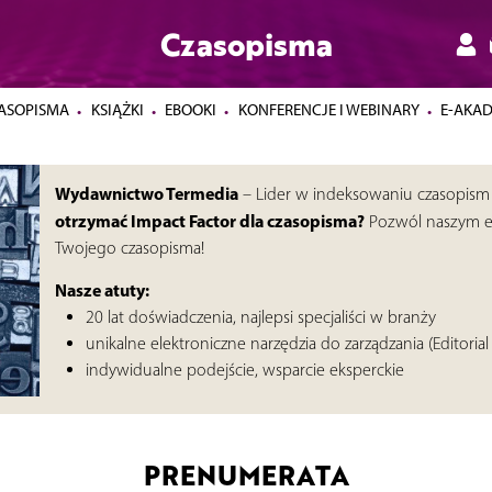
Czasopisma
ASOPISMA
KSIĄŻKI
EBOOKI
KONFERENCJE I WEBINARY
E-AKA
Wydawnictwo Termedia
– Lider w indeksowaniu czasopis
otrzymać Impact Factor dla czasopisma?
Pozwól naszym e
Twojego czasopisma!
Nasze atuty:
20 lat doświadczenia, najlepsi specjaliści w branży
unikalne elektroniczne narzędzia do zarządzania (Editorial
indywidualne podejście, wsparcie eksperckie
PRENUMERATA