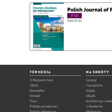
Polish Journal of
IF 0.8
MNiSW 40
TERMEDIA
NA SKRÓTY
O Wydawnictwie
Serwisy
Oferty
Czasopisma
Newsletter
Książki
Kontakt
eBooki
Praca
Konferencje i web
Polityka prywatności
e-Akademia
Polityka reklamowa
Mednauka