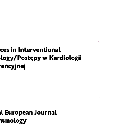
es in Interventional
logy/Postępy w Kardiologii
wencyjnej
l European Journal
munology