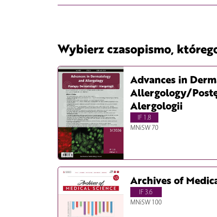
Wybierz czasopismo, któreg
Advances in Derm
Allergology/Postę
Alergologii
IF 1.8
MNiSW 70
Archives of Medic
IF 3.6
MNiSW 100