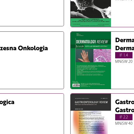
Derma
zesna Onkologia
Derma
IF 1.4
MNiSW 20
ogica
Gastr
Gastro
IF 2.2
MNiSW 40