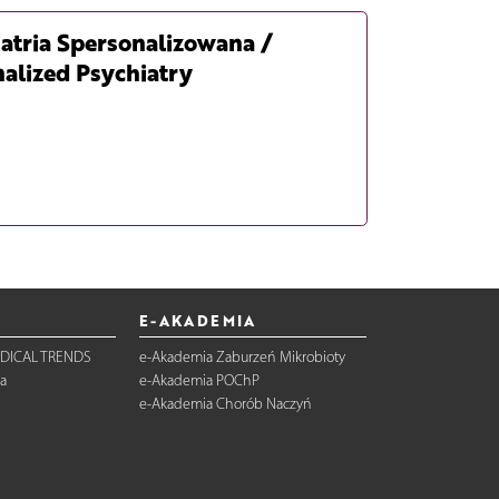
atria Spersonalizowana /
alized Psychiatry
E-AKADEMIA
DICAL TRENDS
e-Akademia Zaburzeń Mikrobioty
a
e-Akademia POChP
e-Akademia Chorób Naczyń