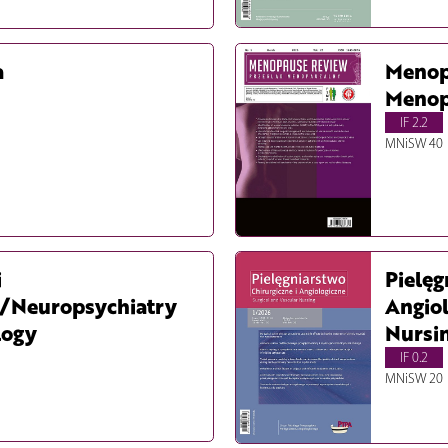
a
Menop
Menop
IF 2.2
MNiSW 40
i
Pielęg
/Neuropsychiatry
Angiol
logy
Nursi
IF 0.2
MNiSW 20