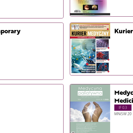
mporary
Kurie
Medyc
Medic
IF 0.3
MNiSW 20