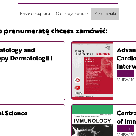
Nasze czasopisma
Oferta wydawnicza
Prenumerata
o prenumeratę chcesz zamówić:
atology and
Advanc
py Dermatologii i
Cardio
Inter
IF 2
MNiSW 40
al Science
Centra
of Im
IF 1.5
MNiSW 70