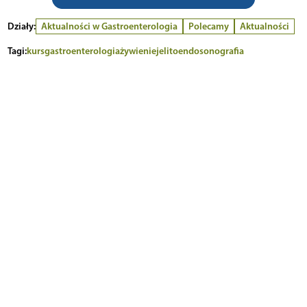
Działy:
Aktualności w Gastroenterologia
Polecamy
Aktualności
Tagi:
kurs
gastroenterologia
żywienie
jelito
endosonografia