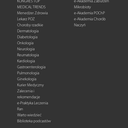
KONGRES TOP
e-Akademia Zaburzeń
MEDICAL TRENDS
Mikrobioty
Menedżer Zdrowia
e-Akademia POChP
Lekarz POZ
e-Akademia Chorób
Choroby rzadkie
Naczyń
Dermatologia
Diabetologia
Onkologia
Neurologia
Reumatologia
Kardiologia
Gastroenterologia
Pulmonologia
Ginekologia
Kurier Medyczny
Zalecenia i
rekomendacje
e-Praktyka Leczenia
Ran
Warto wiedzieć
Biblioteka podcastów