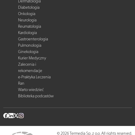
Dermatologia
Diabetologia
Onkologia
Neurologia
Reumatologia
Kardiologia
Gastroenterologia
Pulmonologia
Ginekologia
Kurier Medyczny
Zalecenia i
rekomendacje
e-Praktyka Leczenia
Ran
Warto wiedzieć
Biblioteka podcastów
© 2026 Termedia Sp. z o.o. All rights reserved.