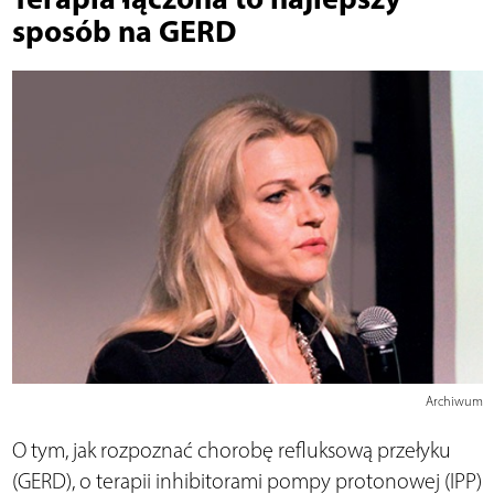
sposób na GERD
Archiwum
O tym, jak rozpoznać chorobę refluksową przełyku
(GERD), o terapii inhibitorami pompy protonowej (IPP)