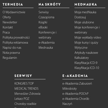
TERMEDIA
NA SKRÓTY
MEDNAUKA
O Wydawnictwie
Serwisy
Moja medNauka
Oferty
Czasopisma
Dostosuj
Newsletter
Książki
Moje ulubione
Kontakt
eBooki
Moje konferencje i
Praca
Konferencje i
webinary
Polityka prywatności
webinary
Moje wykłady video
Polityka reklamowa
e-Akademia
Moje kursy i quizy
Napisz do nas
Mednauka
Wytyczne
Nota prawna
Artykuły naukowe
Regulamin
Kalkulatory
Klasyfikacja ICD-9
Klasyfikacja ICD-10
SERWISY
E-AKADEMIA
KONGRES TOP
e-Akademia Zaburzeń
MEDICAL TRENDS
Mikrobioty
Menedżer Zdrowia
e-Akademia POChP
Lekarz POZ
e-Akademia Chorób
Choroby rzadkie
Naczyń