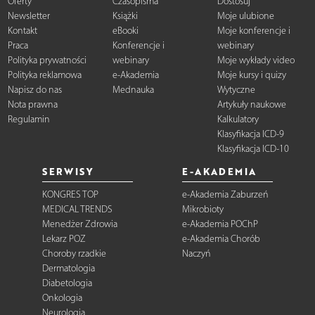
Oferty
Czasopisma
Dostosuj
Newsletter
Książki
Moje ulubione
Kontakt
eBooki
Moje konferencje i
Praca
Konferencje i
webinary
Polityka prywatności
webinary
Moje wykłady video
Polityka reklamowa
e-Akademia
Moje kursy i quizy
Napisz do nas
Mednauka
Wytyczne
Nota prawna
Artykuły naukowe
Regulamin
Kalkulatory
Klasyfikacja ICD-9
Klasyfikacja ICD-10
SERWISY
E-AKADEMIA
KONGRES TOP
e-Akademia Zaburzeń
MEDICAL TRENDS
Mikrobioty
Menedżer Zdrowia
e-Akademia POChP
Lekarz POZ
e-Akademia Chorób
Choroby rzadkie
Naczyń
Dermatologia
Diabetologia
Onkologia
Neurologia