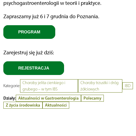
psychogastroenterologii w teorii i praktyce.
Zapraszamy już 6 i 7 grudnia do Poznania.
PROGRAM
Zarejestruj się już dziś:
REJESTRACJA
Choroby jelita cienkiego i
Choroby trzustki i dróg
Kategorie:
IBD
grubego – w tym IBS
żółciowych
Działy:
Aktualności w Gastroenterologia
Polecamy
Z życia środowiska
Aktualności