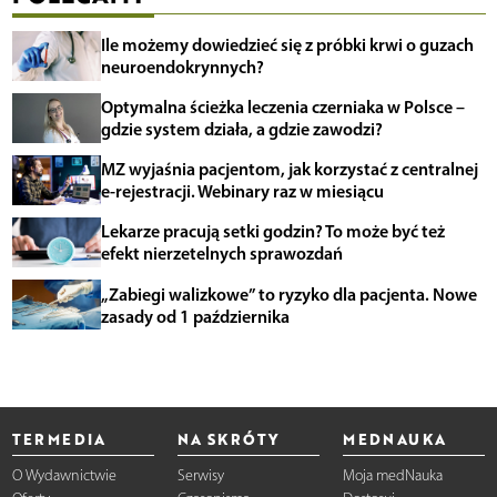
Ile możemy dowiedzieć się z próbki krwi o guzach
neuroendokrynnych?
Optymalna ścieżka leczenia czerniaka w Polsce –
gdzie system działa, a gdzie zawodzi?
MZ wyjaśnia pacjentom, jak korzystać z centralnej
e-rejestracji. Webinary raz w miesiącu
Lekarze pracują setki godzin? To może być też
efekt nierzetelnych sprawozdań
„Zabiegi walizkowe” to ryzyko dla pacjenta. Nowe
zasady od 1 października
TERMEDIA
NA SKRÓTY
MEDNAUKA
O Wydawnictwie
Serwisy
Moja medNauka