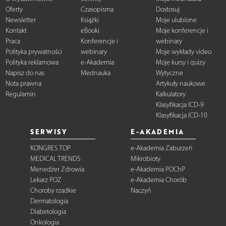
Oferty
Czasopisma
Dostosuj
Newsletter
Książki
Moje ulubione
Kontakt
eBooki
Moje konferencje i
Praca
Konferencje i
webinary
Polityka prywatności
webinary
Moje wykłady video
Polityka reklamowa
e-Akademia
Moje kursy i quizy
Napisz do nas
Mednauka
Wytyczne
Nota prawna
Artykuły naukowe
Regulamin
Kalkulatory
Klasyfikacja ICD-9
Klasyfikacja ICD-10
SERWISY
E-AKADEMIA
KONGRES TOP
e-Akademia Zaburzeń
MEDICAL TRENDS
Mikrobioty
Menedżer Zdrowia
e-Akademia POChP
Lekarz POZ
e-Akademia Chorób
Choroby rzadkie
Naczyń
Dermatologia
Diabetologia
Onkologia