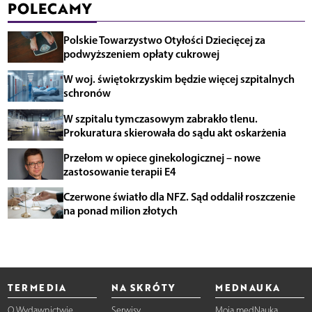
POLECAMY
Polskie Towarzystwo Otyłości Dziecięcej za
podwyższeniem opłaty cukrowej
W woj. świętokrzyskim będzie więcej szpitalnych
schronów
W szpitalu tymczasowym zabrakło tlenu.
Prokuratura skierowała do sądu akt oskarżenia
Przełom w opiece ginekologicznej – nowe
zastosowanie terapii E4
Czerwone światło dla NFZ. Sąd oddalił roszczenie
na ponad milion złotych
TERMEDIA
NA SKRÓTY
MEDNAUKA
O Wydawnictwie
Serwisy
Moja medNauka