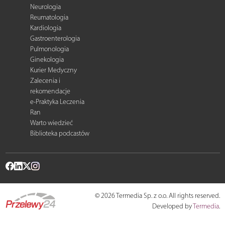
Neurologia
Reumatologia
Kardiologia
Gastroenterologia
Pulmonologia
Ginekologia
Kurier Medyczny
Zalecenia i
rekomendacje
e-Praktyka Leczenia
Ran
Warto wiedzieć
Biblioteka podcastów
© 2026 Termedia Sp. z o.o. All rights reserved.
Developed by
Termedia
.