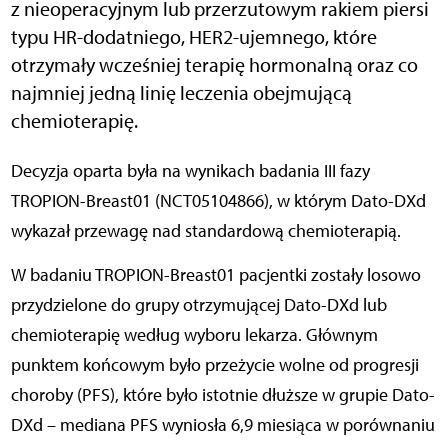
z nieoperacyjnym lub przerzutowym rakiem piersi
typu HR-dodatniego, HER2-ujemnego, które
otrzymały wcześniej terapię hormonalną oraz co
najmniej jedną linię leczenia obejmującą
chemioterapię.
Decyzja oparta była na wynikach badania III fazy
TROPION-Breast01 (NCT05104866), w którym Dato-DXd
wykazał przewagę nad standardową chemioterapią.
W badaniu TROPION-Breast01 pacjentki zostały losowo
przydzielone do grupy otrzymującej Dato-DXd lub
chemioterapię według wyboru lekarza. Głównym
punktem końcowym było przeżycie wolne od progresji
choroby (PFS), które było istotnie dłuższe w grupie Dato-
DXd – mediana PFS wyniosła 6,9 miesiąca w porównaniu