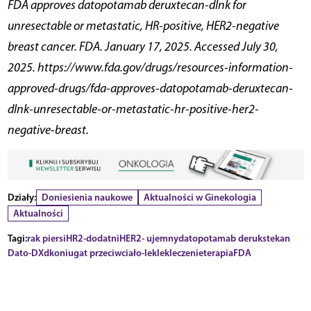
FDA approves datopotamab deruxtecan-dlnk for
unresectable or metastatic, HR-positive, HER2-negative
breast cancer. FDA. January 17, 2025. Accessed July 30,
2025. https://www.fda.gov/drugs/resources-information-
approved-drugs/fda-approves-datopotamab-deruxtecan-
dlnk-unresectable-or-metastatic-hr-positive-her2-
negative-breast.
Działy:
Doniesienia naukowe
Aktualności w Ginekologia
Aktualności
Tagi:
rak piersi
HR2-dodatni
HER2- ujemny
datopotamab derukstekan
Dato-DXd
koniugat przeciwciało-lek
lek
leczenie
terapia
FDA